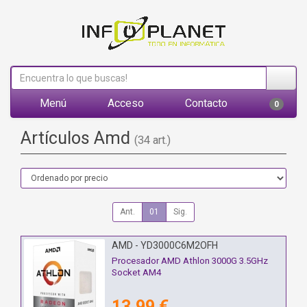
Menú
Acceso
Contacto
0
Artículos Amd
(34 art.)
Ant.
01
Sig.
AMD - YD3000C6M2OFH
Procesador AMD Athlon 3000G 3.5GHz
Socket AM4
13,99 €