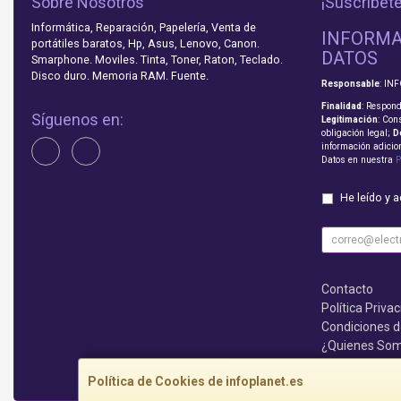
Sobre Nosotros
¡Suscríbete
Informática, Reparación, Papelería, Venta de
INFORMA
portátiles baratos, Hp, Asus, Lenovo, Canon.
DATOS
Smarphone. Moviles. Tinta, Toner, Raton, Teclado.
Disco duro. Memoria RAM. Fuente.
Responsable
: IN
Finalidad
: Respond
Síguenos en:
Legitimación
: Con
obligación legal;
D
información adicio
Datos en nuestra
P
He leído y 
Contacto
Política Priva
Condiciones 
¿Quienes So
Que no te lo c
Política de Cookies de infoplanet.es