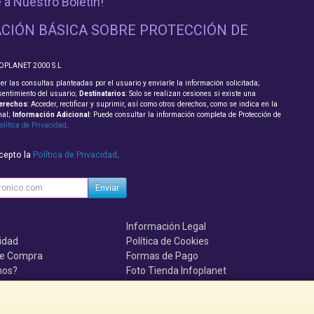
 a Nuestro Boletín!
CIÓN BÁSICA SOBRE PROTECCIÓN DE
FOPLANET 2000 S.L
er las consultas planteadas por el usuario y enviarle la información solicitada;
sentimiento del usuario;
Destinatarios
: Solo se realizan cesiones si existe una
erechos
: Acceder, rectificar y suprimir, así como otros derechos, como se indica en la
nal;
Información Adicional
: Puede consultar la información completa de Protección de
olítica de Privacidad
.
acepto la
Política de Privacidad
.
Enviar
Información Legal
cidad
Política de Cookies
de Compra
Formas de Pago
mos?
Foto Tienda Infoplanet
uenten, se el primero!!!