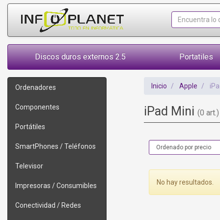
Discos duros externos 2.5
Portatiles
Inicio
Apple
iPa
Ordenadores
Componentes
iPad Mini
(0 art.)
Portátiles
SmartPhones / Teléfonos
Televisor
No hay resultados.
Impresoras / Consumibles
Conectividad / Redes