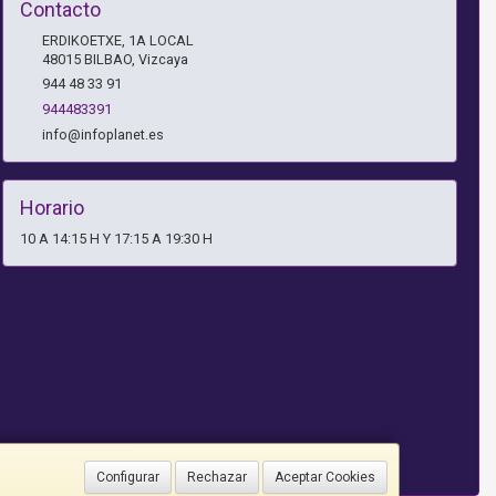
Contacto
ERDIKOETXE, 1A LOCAL
48015
BILBAO
,
Vizcaya
944 48 33 91
944483391
info@infoplanet.es
Horario
10 A 14:15 H Y 17:15 A 19:30 H
Configurar
Rechazar
Aceptar Cookies