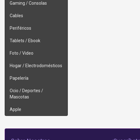
Gaming / Consolas
Cables
Periféricos
Tablets / Ebook
Foto / Video
Hogar / Electrodomésticos
Papelería
Ocio / Deportes /
Mascotas
Apple