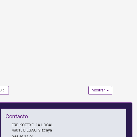
Sig.
Mostrar
Contacto
ERDIKOETXE, 1A LOCAL
48015
BILBAO
,
Vizcaya
944 48 33 91