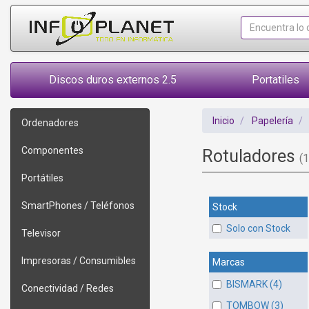
Discos duros externos 2.5
Portatiles
Inicio
Papelería
Ordenadores
Componentes
Rotuladores
(1
Portátiles
SmartPhones / Teléfonos
Stock
Solo con Stock
Televisor
Impresoras / Consumibles
Marcas
BISMARK (4)
Conectividad / Redes
TOMBOW (3)