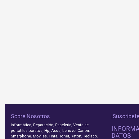
Sobre Nosotros
¡Suscríbete
Informática, Reparación, Papelería, Venta de
INFORMA
portátiles baratos, Hp, Asus, Lenovo, Canon.
DATOS
Smarphone. Moviles. Tinta, Toner, Raton, Teclado.