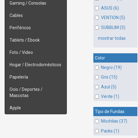
Gaming / Consolas
ASUS (6)
Cables
VENTION (5)
SUBBLIM (5)
Periféricos
mostrar todas
Tablets / Ebook
Foto / Video
Color
Hogar / Electrodomésticos
Negro (19)
Papelería
Gris (15)
Azul (5)
Ocio / Deportes /
Mascotas
Verde (1)
Apple
Tipo de Fundas
Mochilas (37)
Packs (1)