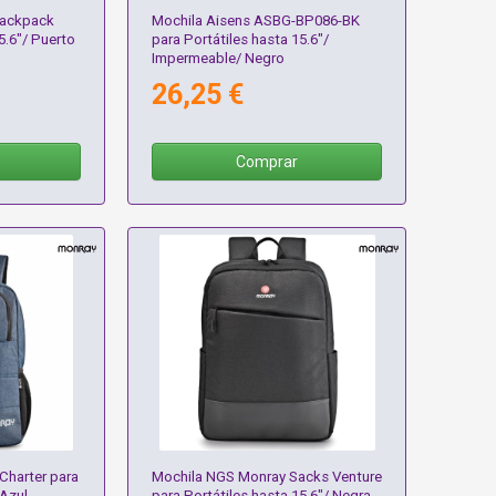
Backpack
Mochila Aisens ASBG-BP086-BK
5.6"/ Puerto
para Portátiles hasta 15.6"/
Impermeable/ Negro
26,25 €
Comprar
Charter para
Mochila NGS Monray Sacks Venture
 Azul
para Portátiles hasta 15.6"/ Negra