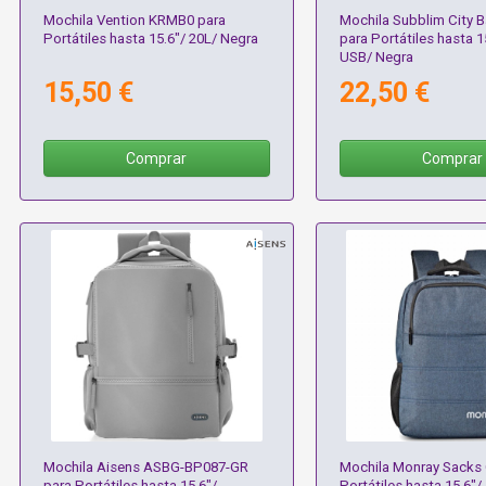
Mochila Vention KRMB0 para
Mochila Subblim City 
Portátiles hasta 15.6"/ 20L/ Negra
para Portátiles hasta 1
USB/ Negra
15,50 €
22,50 €
Comprar
Comprar
Mochila Aisens ASBG-BP087-GR
Mochila Monray Sacks 
para Portátiles hasta 15.6"/
Portátiles hasta 15.6"/