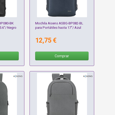
BP080-BK
Mochila Aisens ASBG-BP082-BL
5.6"/ Negro
para Portátiles hasta 17"/ Azul
12,75 €
Comprar