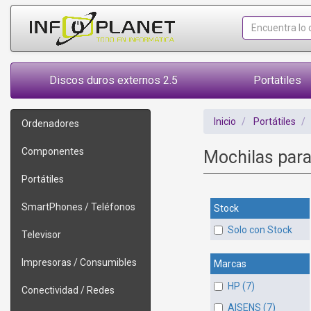
Discos duros externos 2.5
Portatiles
Inicio
Portátiles
Ordenadores
Componentes
Mochilas para
Portátiles
SmartPhones / Teléfonos
Stock
Solo con Stock
Televisor
Impresoras / Consumibles
Marcas
HP (7)
Conectividad / Redes
AISENS (7)