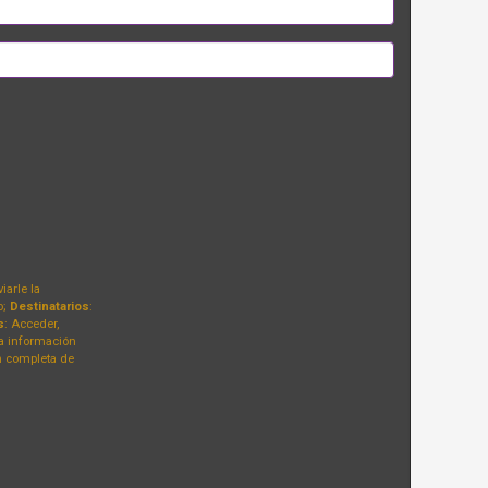
iarle la
o;
Destinatarios
:
s
: Acceder,
la información
n completa de