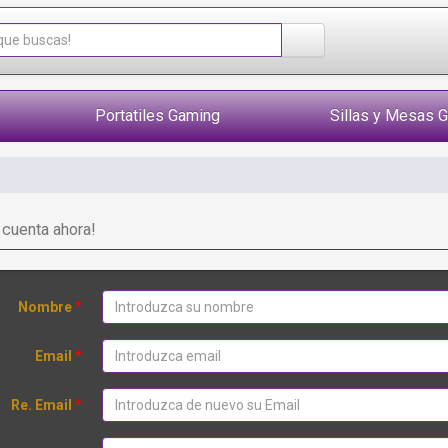
Portatiles Gaming
Sillas y Mesas 
 cuenta ahora!
Nombre
*
Email
*
Re. Email
*