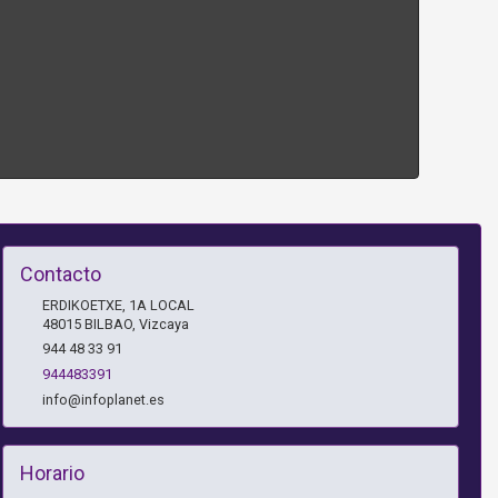
Contacto
ERDIKOETXE, 1A LOCAL
48015
BILBAO
,
Vizcaya
944 48 33 91
944483391
info@infoplanet.es
Horario