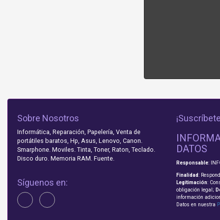
Sobre Nosotros
¡Suscríbete
Informática, Reparación, Papelería, Venta de
INFORMA
portátiles baratos, Hp, Asus, Lenovo, Canon.
DATOS
Smarphone. Moviles. Tinta, Toner, Raton, Teclado.
Disco duro. Memoria RAM. Fuente.
Responsable
: IN
Finalidad
: Respond
Síguenos en:
Legitimación
: Con
obligación legal;
D
información adicio
Datos en nuestra
P