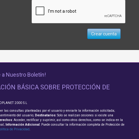
Crear cuenta
 a Nuestro Boletín!
CIÓN BÁSICA SOBRE PROTECCIÓN DE
FOPLANET 2000 S.L
er las consultas planteadas por el usuario y enviarle la información solicitada;
sentimiento del usuario;
Destinatarios
: Solo se realizan cesiones si existe una
erechos
: Acceder, rectificar y suprimir, así como otros derechos, como se indica en la
nal;
Información Adicional
: Puede consultar la información completa de Protección de
olítica de Privacidad
.