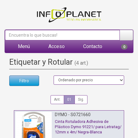
Menú
Acceso
Contacto
0
Etiquetar y Rotular
(4 art.)
Filtro
Ant.
01
Sig.
DYMO - S0721660
Cinta Rotuladora Adhesiva de
Plástico Dymo 91221/ para Letratag/
12mm x 4m/ Negra-Blanca