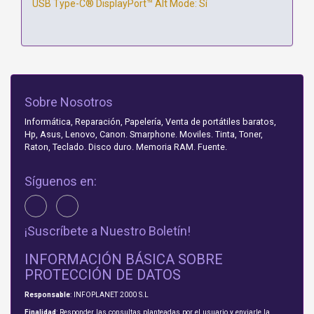
USB Type-C® DisplayPort™ Alt Mode: Sí
Sobre Nosotros
Informática, Reparación, Papelería, Venta de portátiles baratos,
Hp, Asus, Lenovo, Canon. Smarphone. Moviles. Tinta, Toner,
Raton, Teclado. Disco duro. Memoria RAM. Fuente.
Síguenos en:
¡Suscríbete a Nuestro Boletín!
INFORMACIÓN BÁSICA SOBRE
PROTECCIÓN DE DATOS
Responsable
: INFOPLANET 2000 S.L
Finalidad
: Responder las consultas planteadas por el usuario y enviarle la