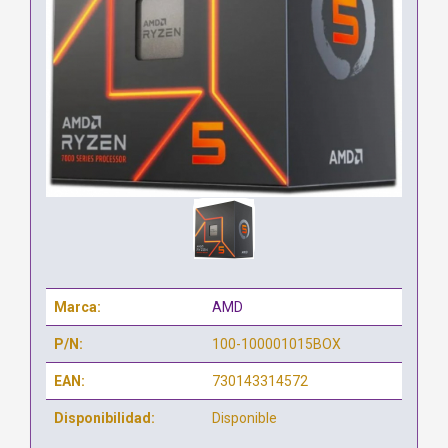
Marca:
AMD
P/N:
100-100001015BOX
EAN:
730143314572
Disponibilidad:
Disponible