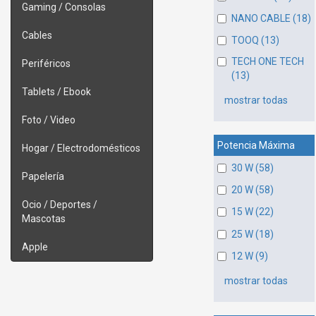
Gaming / Consolas
NANO CABLE (18)
Cables
TOOQ (13)
TECH ONE TECH
Periféricos
(13)
Tablets / Ebook
mostrar todas
Foto / Video
Potencia Máxima
Hogar / Electrodomésticos
30 W (58)
Papelería
20 W (58)
Ocio / Deportes /
15 W (22)
Mascotas
25 W (18)
Apple
12 W (9)
mostrar todas