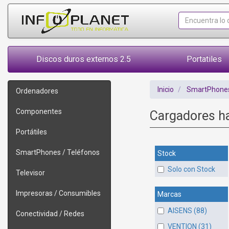
Discos duros externos 2.5
Portatiles
Inicio
SmartPhones
Ordenadores
Componentes
Cargadores h
Portátiles
SmartPhones / Teléfonos
Stock
Solo con Stock
Televisor
Impresoras / Consumibles
Marcas
AISENS (88)
Conectividad / Redes
VENTION (31)