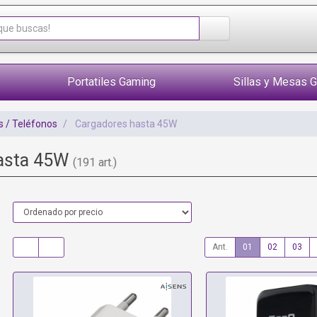
Portatiles Gaming
Sillas y Mesas 
 / Teléfonos
Cargadores hasta 45W
asta 45W
(191 art.)
Ant.
01
02
03