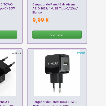
ooQ TQWC-
Cargador de Pared GaN Aisens
po-C/ 20W
A110-1023/ 1xUSB Tipo-C/ 20W/
Blanco
9,99 €
Comprar
ens A110-
Cargador de Pared TooQ TQWC-
D3.0/ 20W/
1S01/ 1xUSB/ 12W/ Negro