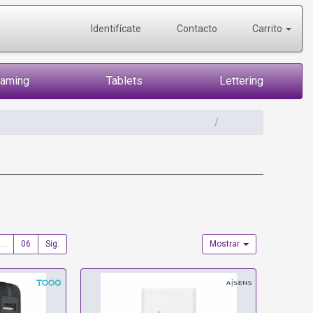
Identifícate
Contacto
Carrito
Gaming
Tablets
Lettering
...
06
Sig.
Mostrar