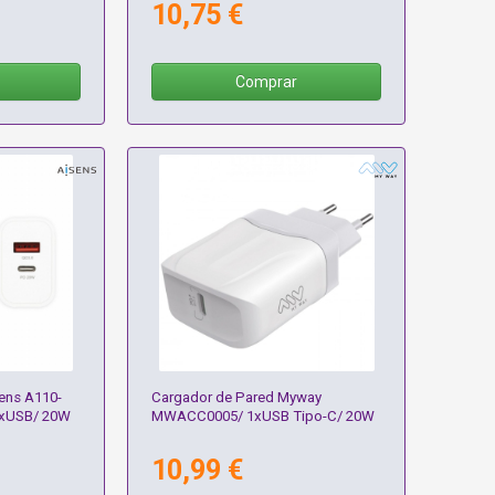
10,75 €
Comprar
ens A110-
Cargador de Pared Myway
1xUSB/ 20W
MWACC0005/ 1xUSB Tipo-C/ 20W
10,99 €