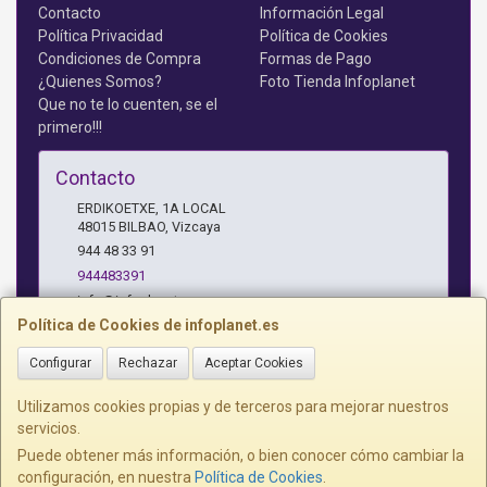
Contacto
Información Legal
Política Privacidad
Política de Cookies
Condiciones de Compra
Formas de Pago
¿Quienes Somos?
Foto Tienda Infoplanet
Que no te lo cuenten, se el
primero!!!
Contacto
ERDIKOETXE, 1A LOCAL
48015
BILBAO
,
Vizcaya
944 48 33 91
944483391
info@infoplanet.es
Política de Cookies de infoplanet.es
Configurar
Rechazar
Aceptar Cookies
Horario
10 A 14:15 H Y 17:15 A 19:30 H
Utilizamos cookies propias y de terceros para mejorar nuestros
servicios.
Puede obtener más información, o bien conocer cómo cambiar la
configuración, en nuestra
Política de Cookies
.
, , , , España. - C.I.F.: B95075172 - Tfno: