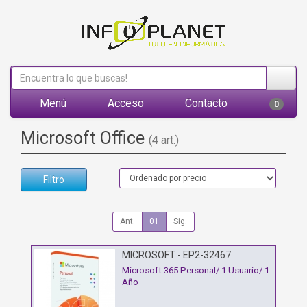
Menú
Acceso
Contacto
0
Microsoft Office
(4 art.)
Filtro
Ant.
01
Sig.
MICROSOFT - EP2-32467
Microsoft 365 Personal/ 1 Usuario/ 1
Año