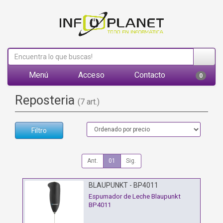
Menú
Acceso
Contacto
0
Reposteria
(7 art.)
Filtro
Ant.
01
Sig.
BLAUPUNKT - BP4011
Espumador de Leche Blaupunkt
BP4011