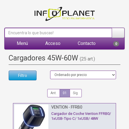
Menú
Acceso
Contacto
0
Cargadores 45W-60W
(25 art.)
Filtro
Ant.
01
Sig.
VENTION - FFRB0
Cargador de Coche Vention FFRB0/
1xUSB-Tipo C/ 1xUSB/ 48W