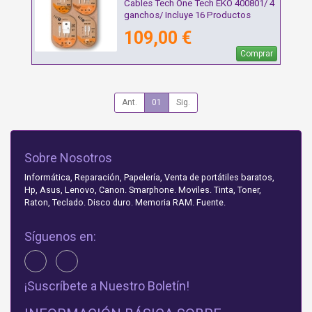
Cables Tech One Tech EKO 400801/ 4
ganchos/ Incluye 16 Productos
109,00 €
Comprar
Ant.
01
Sig.
Sobre Nosotros
Informática, Reparación, Papelería, Venta de portátiles baratos,
Hp, Asus, Lenovo, Canon. Smarphone. Moviles. Tinta, Toner,
Raton, Teclado. Disco duro. Memoria RAM. Fuente.
Síguenos en:
¡Suscríbete a Nuestro Boletín!