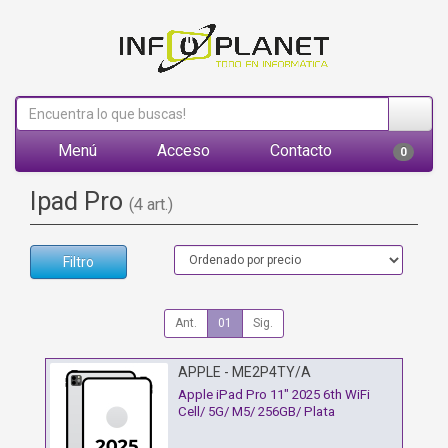
Menú
Acceso
Contacto
0
Ipad Pro
(4 art.)
Filtro
Ant.
01
Sig.
APPLE - ME2P4TY/A
Apple iPad Pro 11" 2025 6th WiFi
Cell/ 5G/ M5/ 256GB/ Plata