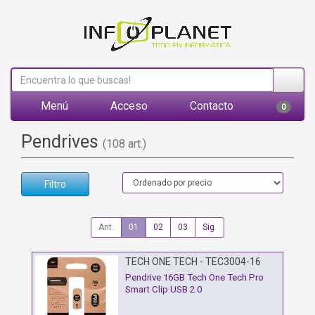
Menú
Acceso
Contacto
0
Pendrives
(108 art.)
Filtro
Ant.
01
02
03
Sig.
TECH ONE TECH - TEC3004-16
Pendrive 16GB Tech One Tech Pro
Smart Clip USB 2.0