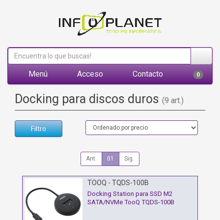
Menú
Acceso
Contacto
0
Docking para discos duros
(9 art.)
Filtro
Ant.
01
Sig.
TOOQ - TQDS-100B
Docking Station para SSD M2
SATA/NVMe TooQ TQDS-100B