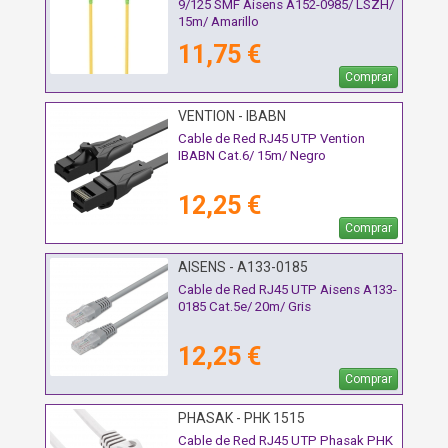
9/125 SMF Aisens A152-0985/ LSZH/
15m/ Amarillo
11,75 €
Comprar
VENTION - IBABN
Cable de Red RJ45 UTP Vention
IBABN Cat.6/ 15m/ Negro
12,25 €
Comprar
AISENS - A133-0185
Cable de Red RJ45 UTP Aisens A133-
0185 Cat.5e/ 20m/ Gris
12,25 €
Comprar
PHASAK - PHK 1515
Cable de Red RJ45 UTP Phasak PHK