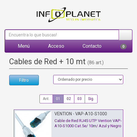
Menú
Acceso
Contacto
0
Cables de Red + 10 mt
(86 art.)
Filtro
Ant.
01
02
03
Sig.
VENTION - VAP-A10-S1000
Cable de Red RJ45 UTP Vention VAP-
A10-S1000 Cat.5e/ 10m/ Azul y Negro