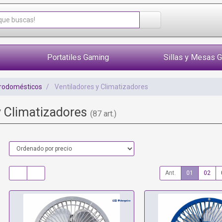
Portatiles Gaming
Sillas y Mesas 
trodomésticos
Ventiladores y Climatizadores
y Climatizadores
(87 art.)
Ant.
01
02