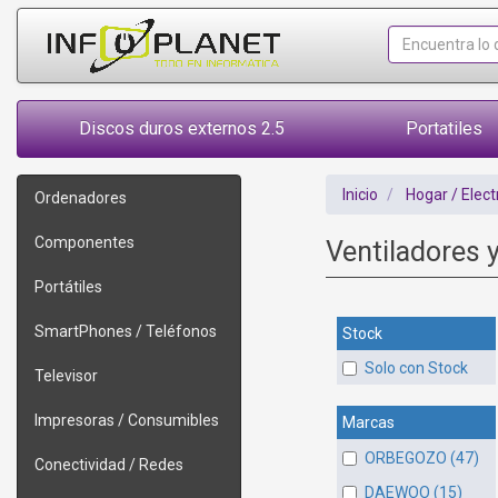
Discos duros externos 2.5
Portatiles
Inicio
Hogar / Elec
Ordenadores
Componentes
Ventiladores 
Portátiles
SmartPhones / Teléfonos
Stock
Solo con Stock
Televisor
Impresoras / Consumibles
Marcas
ORBEGOZO (47)
Conectividad / Redes
DAEWOO (15)