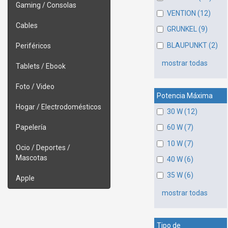
Gaming / Consolas
VENTION (12)
Cables
GRUNKEL (9)
BLAUPUNKT (2)
Periféricos
mostrar todas
Tablets / Ebook
Foto / Video
Potencia Máxima
Hogar / Electrodomésticos
30 W (12)
Papelería
60 W (7)
10 W (7)
Ocio / Deportes /
Mascotas
40 W (6)
35 W (6)
Apple
mostrar todas
Tipo de