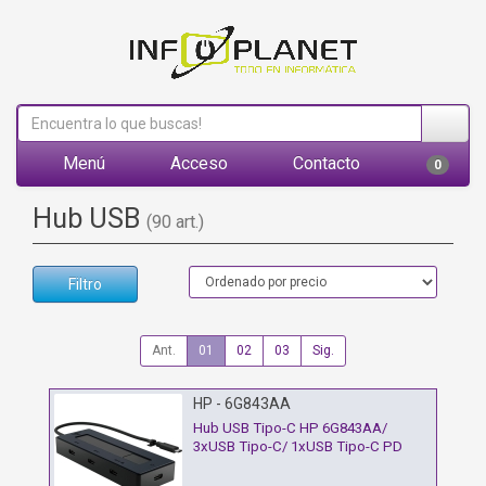
Menú
Acceso
Contacto
0
Hub USB
(90 art.)
Filtro
Ant.
01
02
03
Sig.
HP - 6G843AA
Hub USB Tipo-C HP 6G843AA/
3xUSB Tipo-C/ 1xUSB Tipo-C PD