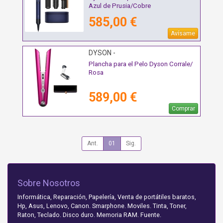
Azul de Prusia/Cobre
585,00 €
Avísame
DYSON -
Plancha para el Pelo Dyson Corrale/
Rosa
589,00 €
Comprar
Ant.
01
Sig.
Sobre Nosotros
Informática, Reparación, Papelería, Venta de portátiles baratos,
Hp, Asus, Lenovo, Canon. Smarphone. Moviles. Tinta, Toner,
Raton, Teclado. Disco duro. Memoria RAM. Fuente.