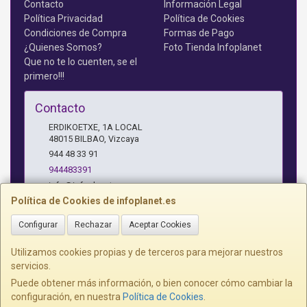
Contacto
Información Legal
Política Privacidad
Política de Cookies
Condiciones de Compra
Formas de Pago
¿Quienes Somos?
Foto Tienda Infoplanet
Que no te lo cuenten, se el
primero!!!
Contacto
ERDIKOETXE, 1A LOCAL
48015
BILBAO
,
Vizcaya
944 48 33 91
944483391
info@infoplanet.es
Política de Cookies de infoplanet.es
Configurar
Rechazar
Aceptar Cookies
Horario
10 A 14:15 H Y 17:15 A 19:30 H
Utilizamos cookies propias y de terceros para mejorar nuestros
servicios.
Puede obtener más información, o bien conocer cómo cambiar la
configuración, en nuestra
Política de Cookies
.
, , , , España. - C.I.F.: B95075172 - Tfno: