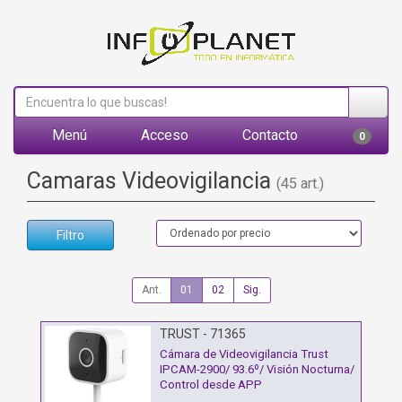
Menú
Acceso
Contacto
0
Camaras Videovigilancia
(45 art.)
Filtro
Ant.
01
02
Sig.
TRUST - 71365
Cámara de Videovigilancia Trust
IPCAM-2900/ 93.6º/ Visión Nocturna/
Control desde APP