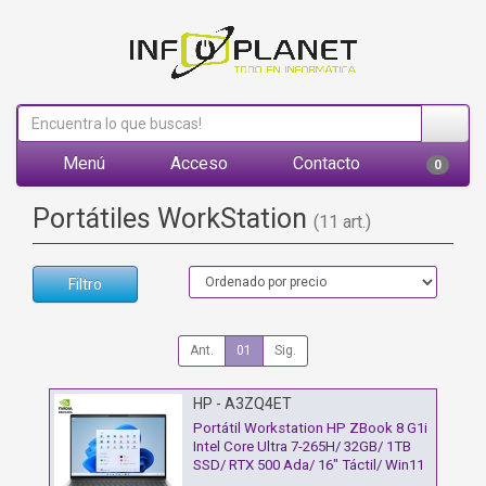
Menú
Acceso
Contacto
0
Portátiles WorkStation
(11 art.)
Filtro
Ant.
01
Sig.
HP - A3ZQ4ET
Portátil Workstation HP ZBook 8 G1i
Intel Core Ultra 7-265H/ 32GB/ 1TB
SSD/ RTX 500 Ada/ 16" Táctil/ Win11
Pro