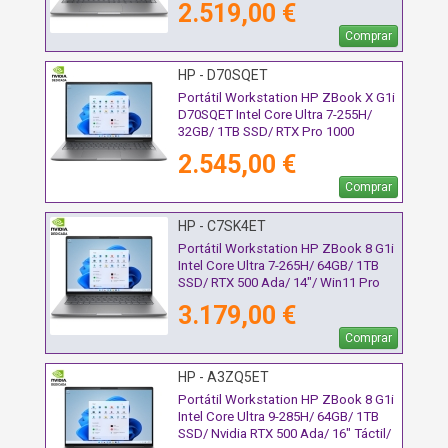
2.519,00 €
Comprar
HP - D70SQET
Portátil Workstation HP ZBook X G1i
D70SQET Intel Core Ultra 7-255H/
32GB/ 1TB SSD/ RTX Pro 1000
Blackwell/ 16"/ Win11 Pro
2.545,00 €
Comprar
HP - C7SK4ET
Portátil Workstation HP ZBook 8 G1i
Intel Core Ultra 7-265H/ 64GB/ 1TB
SSD/ RTX 500 Ada/ 14"/ Win11 Pro
3.179,00 €
Comprar
HP - A3ZQ5ET
Portátil Workstation HP ZBook 8 G1i
Intel Core Ultra 9-285H/ 64GB/ 1TB
SSD/ Nvidia RTX 500 Ada/ 16" Táctil/