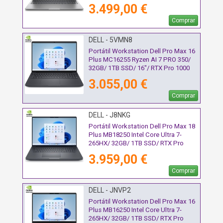
Win11 Pro
3.499,00 €
Comprar
DELL - 5VMN8
Portátil Workstation Dell Pro Max 16
Plus MC16255 Ryzen AI 7 PRO 350/
32GB/ 1TB SSD/ 16"/ RTX Pro 1000
Blackwell/ Win11 Pro
3.055,00 €
Comprar
DELL - J8NKG
Portátil Workstation Dell Pro Max 18
Plus MB18250 Intel Core Ultra 7-
265HX/ 32GB/ 1TB SSD/ RTX Pro
2000 Blackwell/ 18"/ Win11 Pro
3.959,00 €
Comprar
DELL - JNVP2
Portátil Workstation Dell Pro Max 16
Plus MB16250 Intel Core Ultra 7-
265HX/ 32GB/ 1TB SSD/ RTX Pro