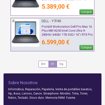
3000 Blackwell/ 18"/ Win11 Pro
5.389,00 €
Comprar
DELL - Y7F4R
Portátil Workstation Dell Pro Max 16
Plus MB16250 Intel Core Ultra 9-
285HX/ 64GB/ 1TB SSD/ 16"/ RTX Pro
3000 Blackwell/ Win11 Pro
6.599,00 €
Comprar
Ant.
01
Sig.
Sobre Nosotros
Informática, Reparación, Papelería, Venta de portátiles baratos,
Hp, Asus, Lenovo, Canon. Smarphone. Moviles. Tinta, Toner,
Raton, Teclado. Disco duro. Memoria RAM. Fuente.