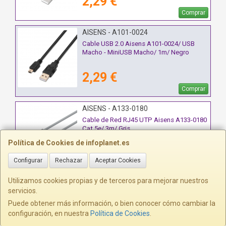
2,29 €
Comprar
AISENS - A101-0024
Cable USB 2.0 Aisens A101-0024/ USB
Macho - MiniUSB Macho/ 1m/ Negro
2,29 €
Comprar
AISENS - A133-0180
Cable de Red RJ45 UTP Aisens A133-0180
Cat.5e/ 3m/ Gris
Política de Cookies de infoplanet.es
2,39 €
Configurar
Rechazar
Aceptar Cookies
Comprar
Utilizamos cookies propias y de terceros para mejorar nuestros
AISENS - A101-0013
servicios.
Cable Alargador USB 2.0 Aisens A101-
Puede obtener más información, o bien conocer cómo cambiar la
0013/ USB Macho - USB Hembra/ Hasta
configuración, en nuestra
Política de Cookies
.
2.5W/ 60Mbps/ 1.8m/ Beige