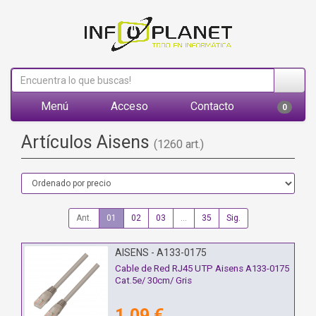
Menú
Acceso
Contacto
0
Artículos Aisens
(1260 art.)
Ant.
01
02
03
...
35
Sig.
AISENS - A133-0175
Cable de Red RJ45 UTP Aisens A133-0175
Cat.5e/ 30cm/ Gris
1,09 €