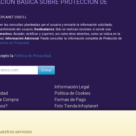
CIÓN BÁSICA SOBRE PROTECCIÓN DE
FOPLANET 2000 S.L
er las consultas planteadas por el usuario y enviarle la información solicitada;
sentimiento del usuario;
Destinatarios
: Solo se realizan cesiones si existe una
erechos
: Acceder, rectificar y suprimir, así como otros derechos, como se indica en la
nal;
Información Adicional
: Puede consultar la información completa de Protección de
olítica de Privacidad
.
acepto la
Política de Privacidad
.
Enviar
Información Legal
cidad
Política de Cookies
de Compra
Formas de Pago
mos?
Foto Tienda Infoplanet
uenten, se el primero!!!
uestros servicios.