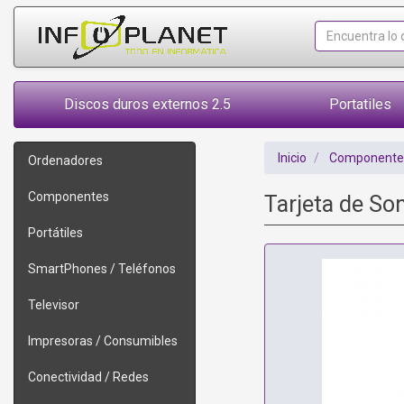
Discos duros externos 2.5
Portatiles
Inicio
Componente
Ordenadores
Componentes
Tarjeta de S
Portátiles
SmartPhones / Teléfonos
Televisor
Impresoras / Consumibles
Conectividad / Redes