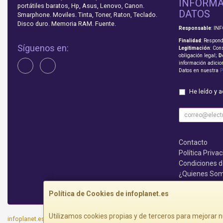
INFORMA
portátiles baratos, Hp, Asus, Lenovo, Canon.
DATOS
Smarphone. Moviles. Tinta, Toner, Raton, Teclado.
Disco duro. Memoria RAM. Fuente.
Responsable
: IN
Finalidad
: Respond
Síguenos en:
Legitimación
: Con
obligación legal;
D
información adicio
Datos en nuestra
P
He leído y 
Contacto
Política Priva
Condiciones 
¿Quienes So
Que no te lo c
Política de Cookies de infoplanet.es
Utilizamos cookies propias y de terceros para mejorar n
infoplanet.es © 2026