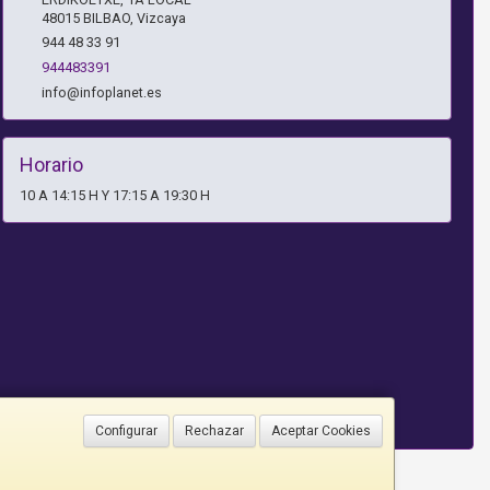
48015
BILBAO
,
Vizcaya
944 48 33 91
944483391
info@infoplanet.es
Horario
10 A 14:15 H Y 17:15 A 19:30 H
Configurar
Rechazar
Aceptar Cookies