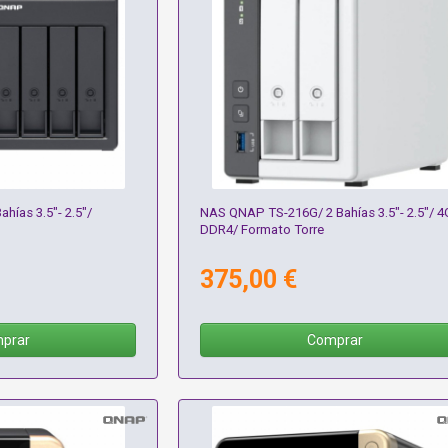
hías 3.5"- 2.5"/
NAS QNAP TS-216G/ 2 Bahías 3.5"- 2.5"/ 
DDR4/ Formato Torre
375,00 €
prar
Comprar