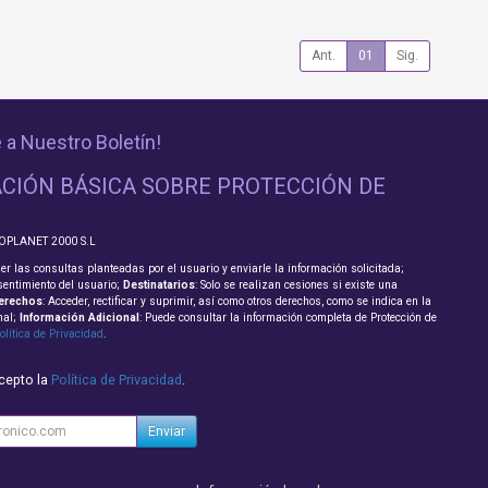
Ant.
01
Sig.
 a Nuestro Boletín!
CIÓN BÁSICA SOBRE PROTECCIÓN DE
FOPLANET 2000 S.L
er las consultas planteadas por el usuario y enviarle la información solicitada;
sentimiento del usuario;
Destinatarios
: Solo se realizan cesiones si existe una
erechos
: Acceder, rectificar y suprimir, así como otros derechos, como se indica en la
nal;
Información Adicional
: Puede consultar la información completa de Protección de
olítica de Privacidad
.
acepto la
Política de Privacidad
.
Enviar