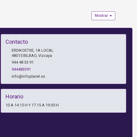
Mostrar
Contacto
ERDIKOETXE, 1A LOCAL
48015
BILBAO
,
Vizcaya
944 48 33 91
944483391
info@infoplanet.es
Horario
10 A 14:15 H Y 17:15 A 19:30 H