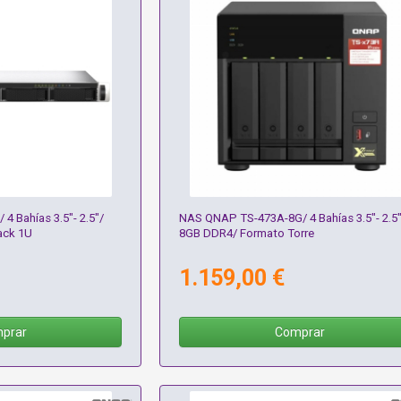
 Bahías 3.5"- 2.5"/
NAS QNAP TS-473A-8G/ 4 Bahías 3.5"- 2.5
ack 1U
8GB DDR4/ Formato Torre
1.159,00 €
prar
Comprar