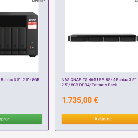
ahías 3.5"- 2.5"/ 8GB
NAS QNAP TS-464U-RP-8G/ 4 Bahías 3.5"-
2.5"/ 8GB DDR4/ Formato Rack
1.735,00 €
prar
Avísame