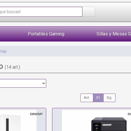
Portatiles Gaming
Sillas y Mesas 
nap
ap
(14 art.)
Ant.
01
Sig.