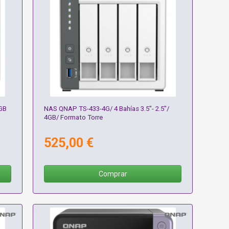
4GB
NAS QNAP TS-433-4G/ 4 Bahías 3.5"- 2.5"/
4GB/ Formato Torre
525,00 €
Comprar