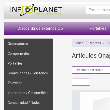
Discos duros externos 2.5
Portatiles
Inicio
Marcas
Q
Ordenadores
Componentes
Artículos Qn
Portátiles
SmartPhones / Teléfonos
Televisor
Impresoras / Consumibles
Conectividad / Redes