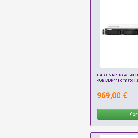
NAS QNAP TS-435XEU/ 4
4GB DDR4/ Formato R
969,00 €
Com