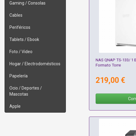
Gaming / Consolas
Cables
Periféricos
Tablets / Ebook
Foto / Video
NAS QNAP TS-133/ 1 Ba
Hogar / Electrodomésticos
Formato Torre
Papelería
219,00 €
Ocio / Deportes /
Mascotas
Com
Apple