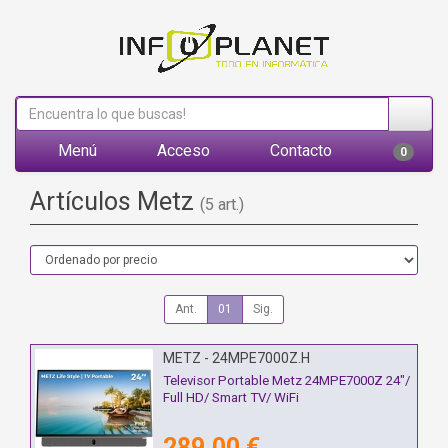
Menú
Acceso
Contacto
0
Artículos Metz
(5 art.)
Ant.
01
Sig.
METZ - 24MPE7000Z.H
Televisor Portable Metz 24MPE7000Z 24"/
Full HD/ Smart TV/ WiFi
289,00 €