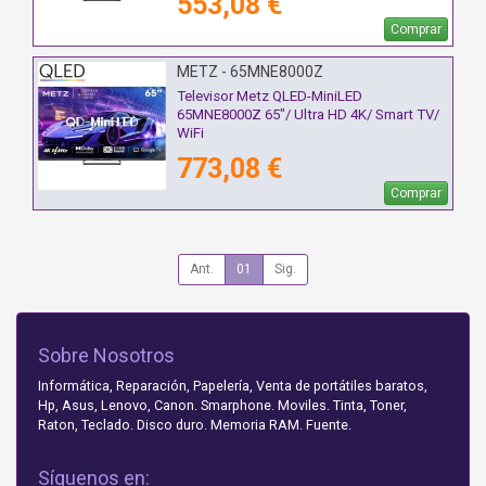
553,08 €
Comprar
METZ - 65MNE8000Z
Televisor Metz QLED-MiniLED
65MNE8000Z 65"/ Ultra HD 4K/ Smart TV/
WiFi
773,08 €
Comprar
Ant.
01
Sig.
Sobre Nosotros
Informática, Reparación, Papelería, Venta de portátiles baratos,
Hp, Asus, Lenovo, Canon. Smarphone. Moviles. Tinta, Toner,
Raton, Teclado. Disco duro. Memoria RAM. Fuente.
Síguenos en: