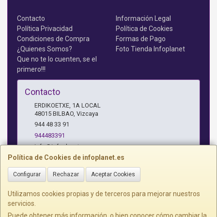
Contacto
Información Legal
Política Privacidad
Política de Cookies
Condiciones de Compra
Formas de Pago
¿Quienes Somos?
Foto Tienda Infoplanet
Que no te lo cuenten, se el
primero!!!
Contacto
ERDIKOETXE, 1A LOCAL
48015
BILBAO
,
Vizcaya
944 48 33 91
944483391
info@infoplanet.es
Política de Cookies de infoplanet.es
Configurar
Rechazar
Aceptar Cookies
Horario
10 A 14:15 H Y 17:15 A 19:30 H
Utilizamos cookies propias y de terceros para mejorar nuestros
servicios.
Puede obtener más información, o bien conocer cómo cambiar la