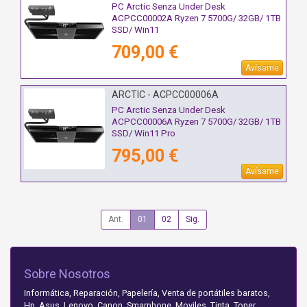
PC Arctic Senza Under Desk
ACPCC00002A Ryzen 7 5700G/ 32GB/ 1TB
SSD/ Win11
709,00 €
Avísame
ARCTIC - ACPCC00006A
PC Arctic Senza Under Desk
ACPCC00006A Ryzen 7 5700G/ 32GB/ 1TB
SSD/ Win11 Pro
795,00 €
Avísame
Ant.
01
02
Sig.
Sobre Nosotros
Informática, Reparación, Papelería, Venta de portátiles baratos,
Hp, Asus, Lenovo, Canon. Smarphone. Moviles. Tinta, Toner,