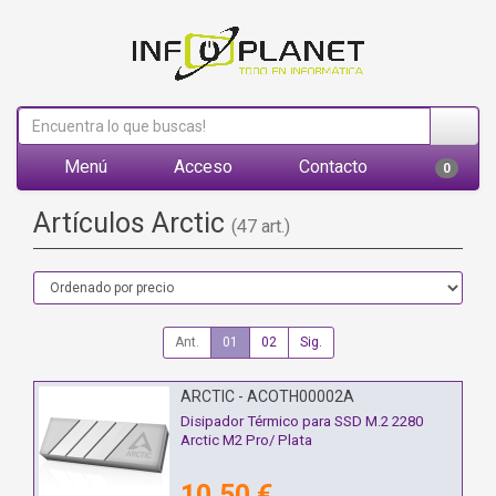
Menú
Acceso
Contacto
0
Artículos Arctic
(47 art.)
Ant.
01
02
Sig.
ARCTIC - ACOTH00002A
Disipador Térmico para SSD M.2 2280
Arctic M2 Pro/ Plata
10,50 €