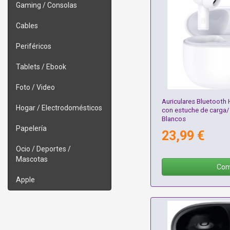
Gaming / Consolas
Cables
Periféricos
Tablets / Ebook
Foto / Video
Auriculares Bluetooth 
Hogar / Electrodomésticos
con estuche de carga/
Blancos
Papelería
23,99 €
Ocio / Deportes /
Mascotas
Com
Apple