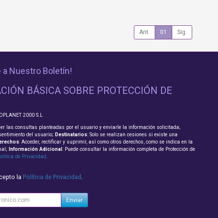
Ant.
01
Sig.
 a Nuestro Boletín!
CIÓN BÁSICA SOBRE PROTECCIÓN DE
FOPLANET 2000 S.L
er las consultas planteadas por el usuario y enviarle la información solicitada;
sentimiento del usuario;
Destinatarios
: Solo se realizan cesiones si existe una
erechos
: Acceder, rectificar y suprimir, así como otros derechos, como se indica en la
nal;
Información Adicional
: Puede consultar la información completa de Protección de
olítica de Privacidad
.
acepto la
Política de Privacidad
.
Enviar