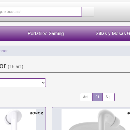
Portatiles Gaming
Sillas y Mesas 
onor
nor
(16 art.)
Ant.
01
Sig.