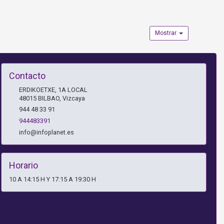
Mostrar
Contacto
ERDIKOETXE, 1A LOCAL
48015
BILBAO
,
Vizcaya
944 48 33 91
944483391
info@infoplanet.es
Horario
10 A 14:15 H Y 17:15 A 19:30 H