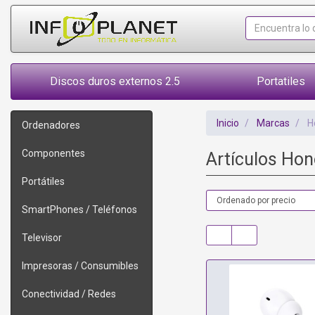
Discos duros externos 2.5
Portatiles
Inicio
Marcas
H
Ordenadores
Componentes
Artículos Ho
Portátiles
SmartPhones / Teléfonos
Televisor
Impresoras / Consumibles
Conectividad / Redes