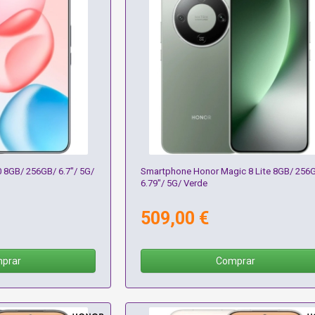
 8GB/ 256GB/ 6.7"/ 5G/
Smartphone Honor Magic 8 Lite 8GB/ 256
6.79"/ 5G/ Verde
509,00 €
prar
Comprar