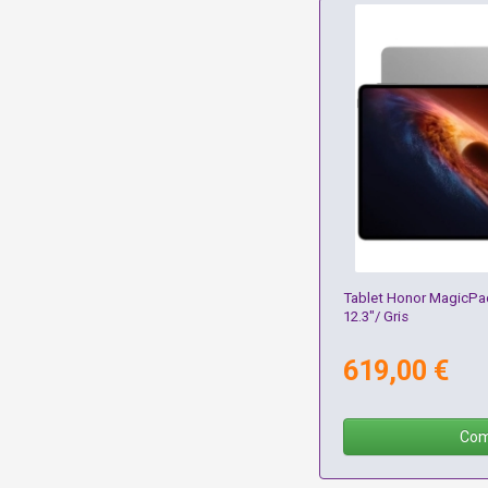
Tablet Honor MagicPa
12.3"/ Gris
619,00 €
Com