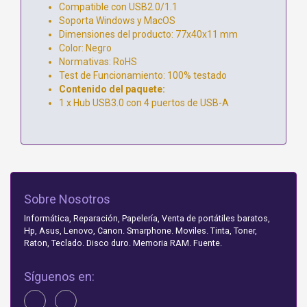
Compatible con USB2.0/1.1
Soporta Windows y MacOS
Dimensiones del producto: 77x40x11 mm
Color: Negro
Normativas: RoHS
Test de Funcionamiento: 100% testado
Contenido del paquete:
1 x Hub USB3.0 con 4 puertos de USB-A
Sobre Nosotros
Informática, Reparación, Papelería, Venta de portátiles baratos,
Hp, Asus, Lenovo, Canon. Smarphone. Moviles. Tinta, Toner,
Raton, Teclado. Disco duro. Memoria RAM. Fuente.
Síguenos en: