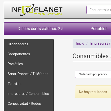
Discos duros externos 2.5
Portatiles
Inicio
Impresoras /
Ordenadores
Componentes
Consumibles
Portátiles
SmartPhones / Teléfonos
Televisor
No hay resultados.
Impresoras / Consumibles
Conectividad / Redes