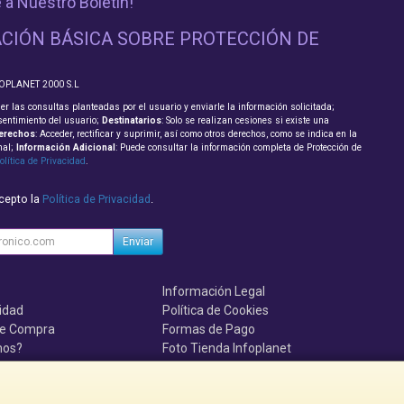
 a Nuestro Boletín!
CIÓN BÁSICA SOBRE PROTECCIÓN DE
FOPLANET 2000 S.L
er las consultas planteadas por el usuario y enviarle la información solicitada;
sentimiento del usuario;
Destinatarios
: Solo se realizan cesiones si existe una
erechos
: Acceder, rectificar y suprimir, así como otros derechos, como se indica en la
nal;
Información Adicional
: Puede consultar la información completa de Protección de
olítica de Privacidad
.
acepto la
Política de Privacidad
.
Enviar
Información Legal
cidad
Política de Cookies
de Compra
Formas de Pago
mos?
Foto Tienda Infoplanet
uenten, se el primero!!!