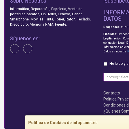
Sobre Nosotros
¡Suscríbete
Informática, Reparación, Papelería, Venta de
INFORMA
portátiles baratos, Hp, Asus, Lenovo, Canon.
DATOS
Smarphone. Moviles. Tinta, Toner, Raton, Teclado.
Disco duro. Memoria RAM. Fuente.
Responsable
: IN
Finalidad
: Respond
Síguenos en:
Legitimación
: Con
obligación legal;
D
información adicio
Datos en nuestra
P
He leído y 
Contacto
Política Priva
Condiciones 
¿Quienes So
Que no te lo c
Política de Cookies de infoplanet.es