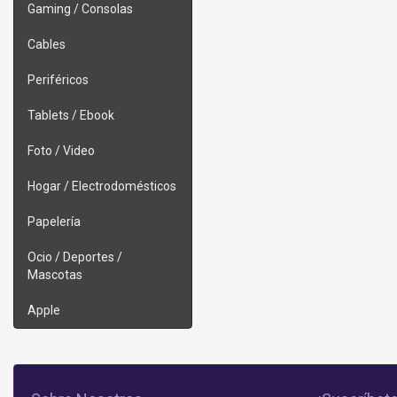
Gaming / Consolas
Cables
Periféricos
Tablets / Ebook
Foto / Video
Hogar / Electrodomésticos
Papelería
Ocio / Deportes /
Mascotas
Apple