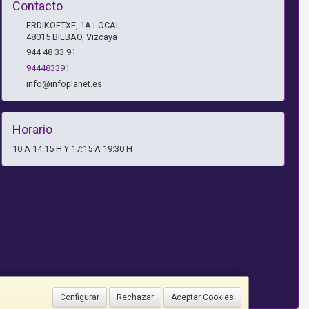
Contacto
ERDIKOETXE, 1A LOCAL
48015
BILBAO
,
Vizcaya
944 48 33 91
944483391
info@infoplanet.es
Horario
10 A 14:15 H Y 17:15 A 19:30 H
Configurar
Rechazar
Aceptar Cookies