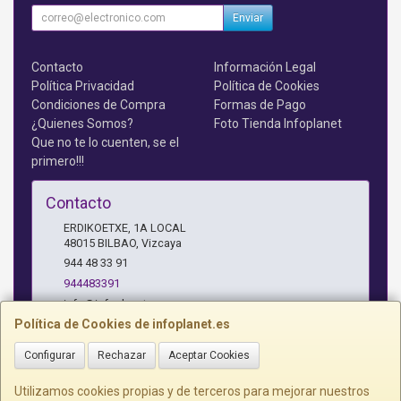
Enviar
Contacto
Información Legal
Política Privacidad
Política de Cookies
Condiciones de Compra
Formas de Pago
¿Quienes Somos?
Foto Tienda Infoplanet
Que no te lo cuenten, se el
primero!!!
Contacto
ERDIKOETXE, 1A LOCAL
48015
BILBAO
,
Vizcaya
944 48 33 91
944483391
info@infoplanet.es
Política de Cookies de infoplanet.es
Configurar
Rechazar
Aceptar Cookies
Horario
10 A 14:15 H Y 17:15 A 19:30 H
Utilizamos cookies propias y de terceros para mejorar nuestros