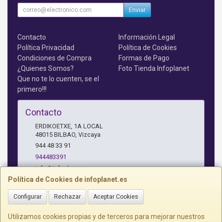
Enviar
Contacto
Información Legal
Política Privacidad
Política de Cookies
Condiciones de Compra
Formas de Pago
¿Quienes Somos?
Foto Tienda Infoplanet
Que no te lo cuenten, se el
primero!!!
Contacto
ERDIKOETXE, 1A LOCAL
48015
BILBAO
,
Vizcaya
944 48 33 91
944483391
info@infoplanet.es
Política de Cookies de infoplanet.es
Configurar
Rechazar
Aceptar Cookies
Horario
10 A 14:15 H Y 17:15 A 19:30 H
Utilizamos cookies propias y de terceros para mejorar nuestros