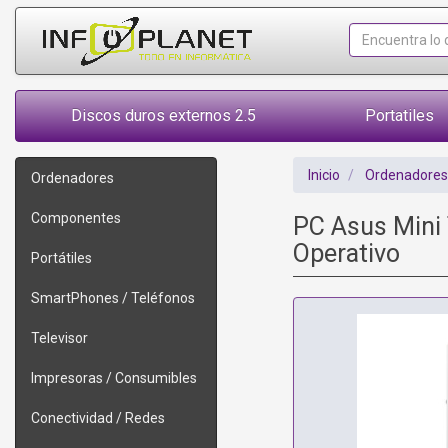
Discos duros externos 2.5
Portatiles
Inicio
Ordenadores
Ordenadores
Componentes
PC Asus Mini
Operativo
Portátiles
SmartPhones / Teléfonos
Televisor
Impresoras / Consumibles
Conectividad / Redes