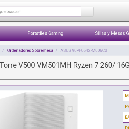
Portatiles Gaming
Sillas y Mesas 
Ordenadores Sobremesa
ASUS 90PF0642-M006C0
 Torre V500 VM501MH Ryzen 7 260/ 16G
M
P
E
Di