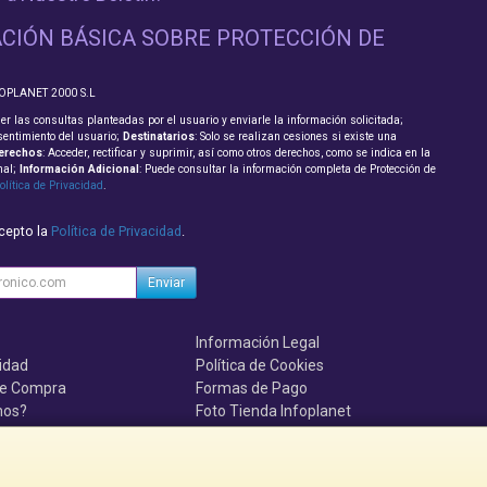
CIÓN BÁSICA SOBRE PROTECCIÓN DE
FOPLANET 2000 S.L
er las consultas planteadas por el usuario y enviarle la información solicitada;
sentimiento del usuario;
Destinatarios
: Solo se realizan cesiones si existe una
erechos
: Acceder, rectificar y suprimir, así como otros derechos, como se indica en la
nal;
Información Adicional
: Puede consultar la información completa de Protección de
olítica de Privacidad
.
acepto la
Política de Privacidad
.
Enviar
Información Legal
cidad
Política de Cookies
de Compra
Formas de Pago
mos?
Foto Tienda Infoplanet
uenten, se el primero!!!