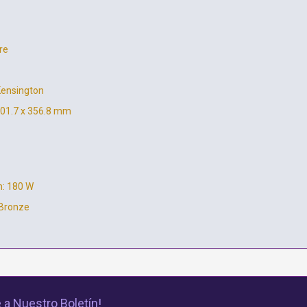
re
Kensington
301.7 x 356.8 mm
n: 180 W
 Bronze
 a Nuestro Boletín!