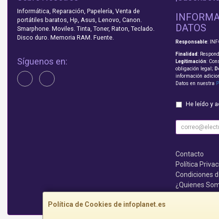
Informática, Reparación, Papelería, Venta de
INFORMA
portátiles baratos, Hp, Asus, Lenovo, Canon.
DATOS
Smarphone. Moviles. Tinta, Toner, Raton, Teclado.
Disco duro. Memoria RAM. Fuente.
Responsable
: IN
Finalidad
: Respond
Síguenos en:
Legitimación
: Con
obligación legal;
D
información adicio
Datos en nuestra
P
He leído y 
Contacto
Política Priva
Condiciones 
¿Quienes So
Que no te lo c
Política de Cookies de infoplanet.es