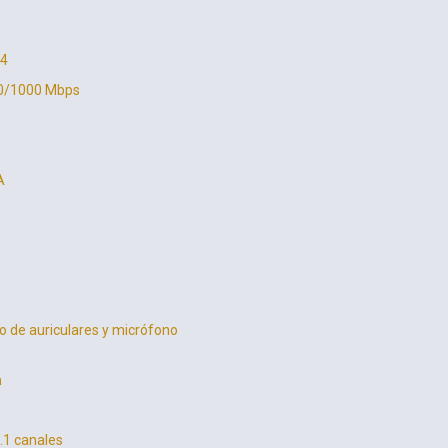
.4
00/1000 Mbps
A
o de auriculares y micrófono
a
7.1 canales