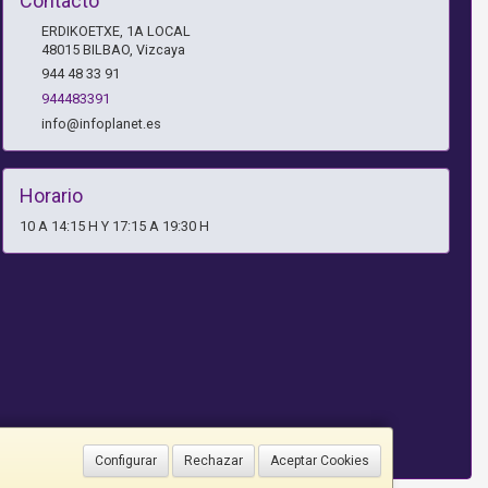
Contacto
ERDIKOETXE, 1A LOCAL
48015
BILBAO
,
Vizcaya
944 48 33 91
944483391
info@infoplanet.es
Horario
10 A 14:15 H Y 17:15 A 19:30 H
Configurar
Rechazar
Aceptar Cookies