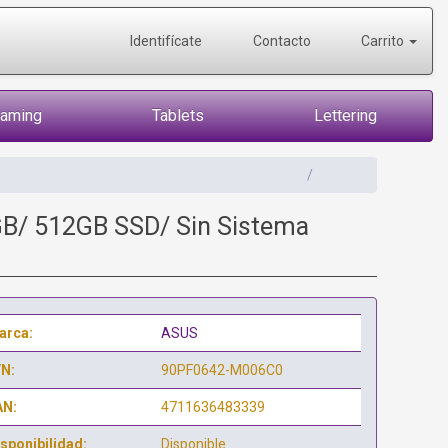
Identifícate
Contacto
Carrito
Gaming
Tablets
Lettering
B/ 512GB SSD/ Sin Sistema
arca:
ASUS
/N:
90PF0642-M006C0
AN:
4711636483339
sponibilidad:
Disponible