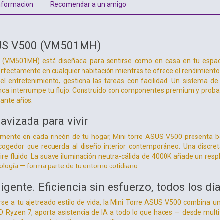
nformación
Recomendar a un amigo
SUS V500 (VM501MH)
(VM501MH) está diseñada para sentirse como en casa en tu espacio 
rfectamente en cualquier habitación mientras te ofrece el rendimiento f
 el entretenimiento, gestiona las tareas con facilidad. Un sistema d
unca interrumpe tu flujo. Construido con componentes premium y probad
rante años.
avizada para vivir
amente en cada rincón de tu hogar, Mini torre ASUS V500 presenta 
gedor que recuerda al diseño interior contemporáneo. Una discreta 
aire fluido. La suave iluminación neutra-cálida de 4000K añade un resp
nología — forma parte de tu entorno cotidiano.
igente. Eficiencia sin esfuerzo, todos los dí
e a tu ajetreado estilo de vida, la Mini Torre ASUS V500 combina un 
 Ryzen 7, aporta asistencia de IA a todo lo que haces — desde multi