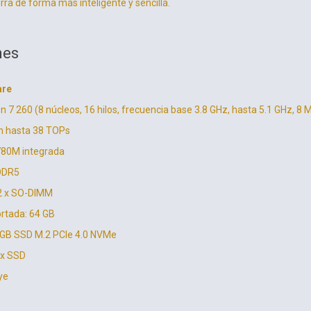
rra de forma más inteligente y sencilla.
nes
are
7 260 (8 núcleos, 16 hilos, frecuencia base 3.8 GHz, hasta 5.1 GHz, 8 
n hasta 38 TOPs
780M integrada
DDR5
2 x SO-DIMM
tada: 64 GB
GB SSD M.2 PCIe 4.0 NVMe
 x SSD
ye