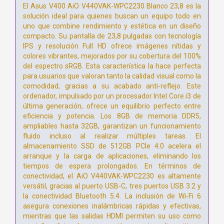
El Asus V400 AiO V440VAK-WPC2230 Blanco 23,8 es la
solución ideal para quienes buscan un equipo todo en
uno que combine rendimiento y estética en un diseño
compacto. Su pantalla de 23,8 pulgadas con tecnología
IPS y resolución Full HD ofrece imágenes nítidas y
colores vibrantes, mejorados por su cobertura del 100%
del espectro sRGB. Esta característica la hace perfecta
para usuarios que valoran tanto la calidad visual como la
comodidad, gracias a su acabado anti-reflejo. Este
ordenador, impulsado por un procesador Intel Core i3 de
última generación, ofrece un equilibrio perfecto entre
eficiencia y potencia. Los 8GB de memoria DDR5,
ampliables hasta 32GB, garantizan un funcionamiento
fluido incluso al realizar múltiples tareas. El
almacenamiento SSD de 512GB PCIe 4.0 acelera el
arranque y la carga de aplicaciones, eliminando los
tiempos de espera prolongados. En términos de
conectividad, el AiO V440VAK-WPC2230 es altamente
versátil, gracias al puerto USB-C, tres puertos USB 3.2 y
la conectividad Bluetooth 5.4. La inclusión de Wi-Fi 6
asegura conexiones inalámbricas rápidas y efectivas,
mientras que las salidas HDMI permiten su uso como