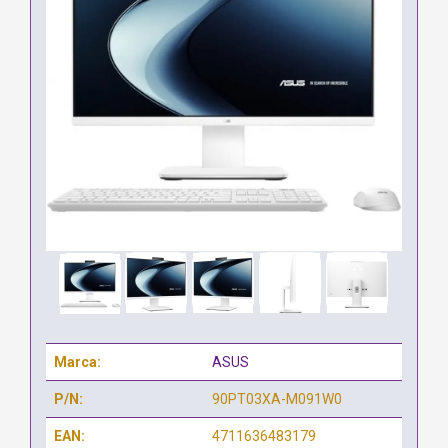
Marca:
ASUS
P/N:
90PT03XA-M091W0
EAN:
4711636483179