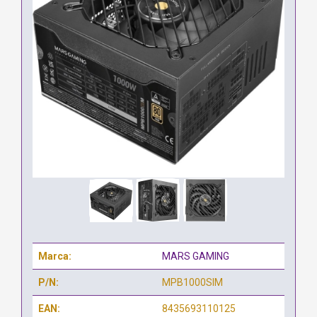
Marca:
MARS GAMING
P/N:
MPB1000SIM
EAN:
8435693110125