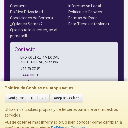
Contacto
Información Legal
Política Privacidad
Política de Cookies
Condiciones de Compra
Formas de Pago
¿Quienes Somos?
Foto Tienda Infoplanet
Que no te lo cuenten, se el
primero!!!
Contacto
ERDIKOETXE, 1A LOCAL
48015
BILBAO
,
Vizcaya
944 48 33 91
944483391
info@infoplanet.es
Política de Cookies de infoplanet.es
Configurar
Rechazar
Aceptar Cookies
Horario
10 A 14:15 H Y 17:15 A 19:30 H
Utilizamos cookies propias y de terceros para mejorar nuestros
servicios.
Puede obtener más información, o bien conocer cómo cambiar la