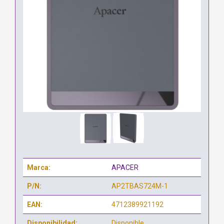
Marca:
APACER
P/N:
AP2TBAS724M-1
EAN:
4712389921192
Disponibilidad:
Disponible