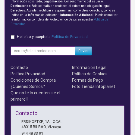
información solicitada;
Legitimación
: Consentimiento del usuario;
Destinatarios
: Solo se realizan cesiones si existe una obligación legal;
Derechos
: Acceder, rectificar y suprimir, así como otros derechos, como se
indica en la información adicional;
Información Adicional
: Puede consultar
la información completa de Protección de Datos en nuestra
Política de
Privacidad
.
He leído y acepto la
Política de Privacidad
.
Enviar
Contacto
Información Legal
Política Privacidad
Política de Cookies
Condiciones de Compra
Formas de Pago
¿Quienes Somos?
Foto Tienda Infoplanet
Que no te lo cuenten, se el
primero!!!
Contacto
ERDIKOETXE, 1A LOCAL
48015
BILBAO
,
Vizcaya
944 48 33 91