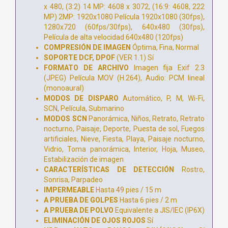
x 480, (3:2) 14 MP: 4608 x 3072, (16:9: 4608, 222
MP) 2MP: 1920x1080 Película 1920x1080 (30fps),
1280x720 (60fps/30fps), 640x480 (30fps),
Película de alta velocidad 640x480 (120fps)
COMPRESIÓN DE IMAGEN
Óptima, Fina, Normal
SOPORTE DCF, DPOF
(VER 1.1) Sí
FORMATO DE ARCHIVO
Imagen fija Exif 2.3
(JPEG) Película MOV (H.264), Audio: PCM lineal
(monoaural)
MODOS DE DISPARO
Automático, P, M, Wi-Fi,
SCN, Película, Submarino
MODOS SCN
Panorámica, Niños, Retrato, Retrato
nocturno, Paisaje, Deporte, Puesta de sol, Fuegos
artificiales, Nieve, Fiesta, Playa, Paisaje nocturno,
Vidrio, Toma panorámica, Interior, Hoja, Museo,
Estabilización de imagen
CARACTERÍSTICAS DE DETECCIÓN
Rostro,
Sonrisa, Parpadeo
IMPERMEABLE
Hasta 49 pies / 15 m
A PRUEBA DE GOLPES
Hasta 6 pies / 2 m
A PRUEBA DE POLVO
Equivalente a JIS/IEC (IP6X)
ELIMINACIÓN DE OJOS ROJOS
Sí