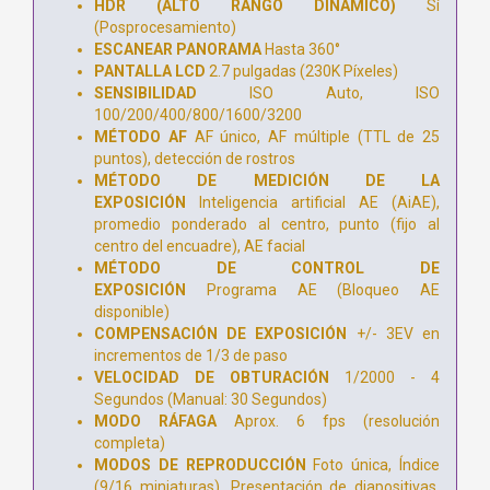
HDR (ALTO RANGO DINÁMICO)
Sí
(Posprocesamiento)
ESCANEAR PANORAMA
Hasta 360°
PANTALLA LCD
2.7 pulgadas (230K Píxeles)
SENSIBILIDAD
ISO Auto, ISO
100/200/400/800/1600/3200
MÉTODO AF
AF único, AF múltiple (TTL de 25
puntos), detección de rostros
MÉTODO DE MEDICIÓN DE LA
EXPOSICIÓN
Inteligencia artificial AE (AiAE),
promedio ponderado al centro, punto (fijo al
centro del encuadre), AE facial
MÉTODO DE CONTROL DE
EXPOSICIÓN
Programa AE (Bloqueo AE
disponible)
COMPENSACIÓN DE EXPOSICIÓN
+/- 3EV en
incrementos de 1/3 de paso
VELOCIDAD DE OBTURACIÓN
1/2000 - 4
Segundos (Manual: 30 Segundos)
MODO RÁFAGA
Aprox. 6 fps (resolución
completa)
MODOS DE REPRODUCCIÓN
Foto única, Índice
(9/16 miniaturas), Presentación de diapositivas,