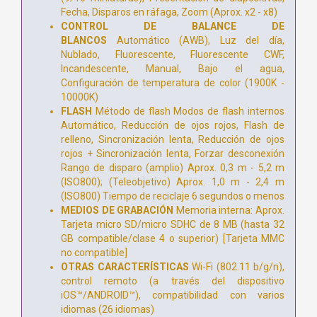
Fecha, Disparos en ráfaga, Zoom (Aprox. x2 - x8)
CONTROL DE BALANCE DE
BLANCOS
Automático (AWB), Luz del día,
Nublado, Fluorescente, Fluorescente CWF,
Incandescente, Manual, Bajo el agua,
Configuración de temperatura de color (1900K -
10000K)
FLASH
Método de flash Modos de flash internos
Automático, Reducción de ojos rojos, Flash de
relleno, Sincronización lenta, Reducción de ojos
rojos + Sincronización lenta, Forzar desconexión
Rango de disparo (amplio) Aprox. 0,3 m - 5,2 m
(ISO800); (Teleobjetivo) Aprox. 1,0 m - 2,4 m
(ISO800) Tiempo de reciclaje 6 segundos o menos
MEDIOS DE GRABACIÓN
Memoria interna: Aprox.
Tarjeta micro SD/micro SDHC de 8 MB (hasta 32
GB compatible/clase 4 o superior) [Tarjeta MMC
no compatible]
OTRAS CARACTERÍSTICAS
Wi-Fi (802.11 b/g/n),
control remoto (a través del dispositivo
iOS™/ANDROID™), compatibilidad con varios
idiomas (26 idiomas)