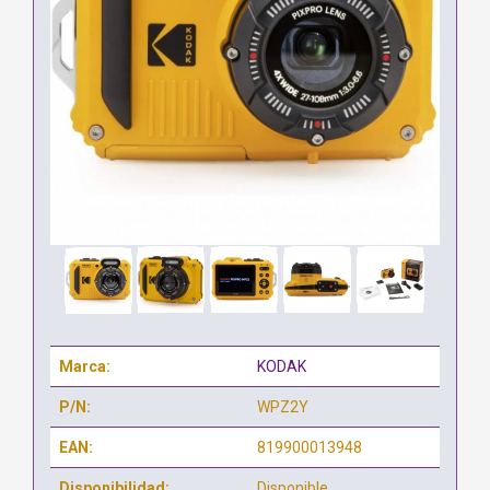
Marca:
KODAK
P/N:
WPZ2Y
EAN:
819900013948
Disponibilidad:
Disponible