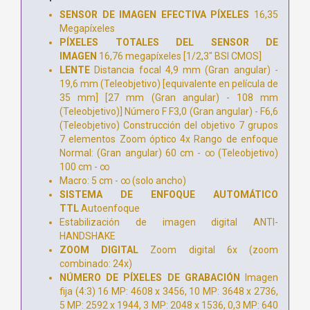
SENSOR DE IMAGEN EFECTIVA PÍXELES
16,35
Megapíxeles
PÍXELES TOTALES DEL SENSOR DE
IMAGEN
16,76 megapíxeles [1/2,3" BSI CMOS]
LENTE
Distancia focal 4,9 mm (Gran angular) -
19,6 mm (Teleobjetivo) [equivalente en película de
35 mm] [27 mm (Gran angular) - 108 mm
(Teleobjetivo)] Número F F3,0 (Gran angular) - F6,6
(Teleobjetivo) Construcción del objetivo 7 grupos
7 elementos Zoom óptico 4x Rango de enfoque
Normal: (Gran angular) 60 cm - ∞ (Teleobjetivo)
100 cm - ∞
Macro: 5 cm - ∞ (solo ancho)
SISTEMA DE ENFOQUE AUTOMÁTICO
TTL
Autoenfoque
Estabilización de imagen digital ANTI-
HANDSHAKE
ZOOM DIGITAL
Zoom digital 6x (zoom
combinado: 24x)
NÚMERO DE PÍXELES DE GRABACIÓN
Imagen
fija (4:3) 16 MP: 4608 x 3456, 10 MP: 3648 x 2736,
5 MP: 2592 x 1944, 3 MP: 2048 x 1536, 0,3 MP: 640