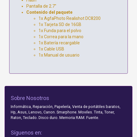
Pantalla de 2.7''
Contenido del paquete
1x AgfaPhoto Realishot DC8200
1x Tarjeta SD de 16GB
1x Funda para el polvo
1x Correa para la mano
1x Batería recargable
1x Cable USB
1x Manual de usuario
Sobre Nosotros
Informática, Reparación, Papelería, Venta de portátiles baratos,
Hp, Asus, Lenovo, Canon. Smarphone. Moviles. Tinta, Toner,
Raton, Teclado. Disco duro. Memoria RAM. Fuente.
Síguenos en: