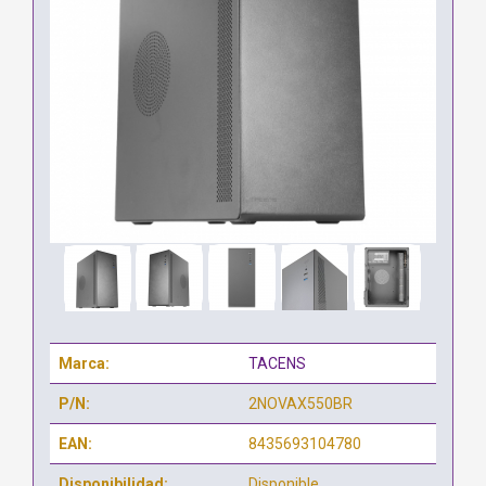
Marca:
TACENS
P/N:
2NOVAX550BR
EAN:
8435693104780
Disponibilidad:
Disponible