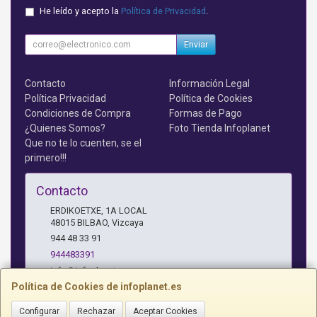
He leído y acepto la
Política de Privacidad
.
Enviar
Contacto
Información Legal
Política Privacidad
Política de Cookies
Condiciones de Compra
Formas de Pago
¿Quienes Somos?
Foto Tienda Infoplanet
Que no te lo cuenten, se el
primero!!!
Contacto
ERDIKOETXE, 1A LOCAL
48015
BILBAO
,
Vizcaya
944 48 33 91
944483391
info@infoplanet.es
Política de Cookies de infoplanet.es
Configurar
Rechazar
Aceptar Cookies