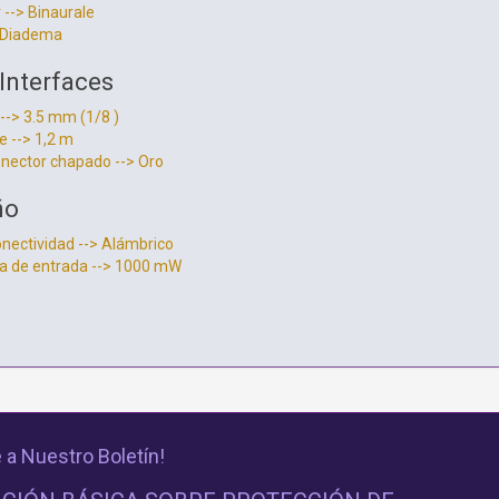
 --> Binaurale
> Diadema
Interfaces
 --> 3.5 mm (1/8 )
e --> 1,2 m
onector chapado --> Oro
ño
nectividad --> Alámbrico
a de entrada --> 1000 mW
 a Nuestro Boletín!