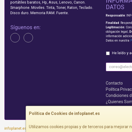
INFORMA
portátiles baratos, Hp, Asus, Lenovo, Canon.
DATOS
Smarphone. Moviles. Tinta, Toner, Raton, Teclado.
Disco duro. Memoria RAM. Fuente.
Responsable
: IN
Finalidad
: Respond
Síguenos en:
Legitimación
: Con
obligación legal;
D
información adicio
Datos en nuestra
P
He leído y 
Contacto
Política Priva
Condiciones 
¿Quienes So
Que no te lo c
Política de Cookies de infoplanet.es
Utilizamos cookies propias y de terceros para mejorar n
infoplanet.es © 2026