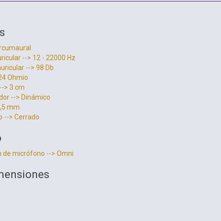
s
ircumaural
ricular --> 12 - 22000 Hz
uricular --> 98 Db
 24 Ohmio
--> 3 cm
dor --> Dinámico
 3,5 mm
o --> Cerrado
o
n de micrófono --> Omni
mensiones