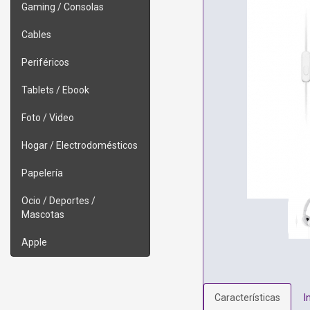
Gaming / Consolas
Cables
Periféricos
Tablets / Ebook
Foto / Video
Hogar / Electrodomésticos
Papelería
Ocio / Deportes /
Mascotas
Apple
Características
I