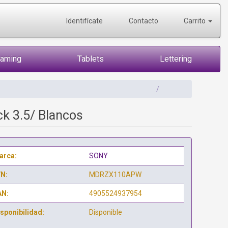
Identifícate
Contacto
Carrito
Gaming
Tablets
Lettering
k 3.5/ Blancos
arca:
SONY
/N:
MDRZX110APW
AN:
4905524937954
sponibilidad:
Disponible