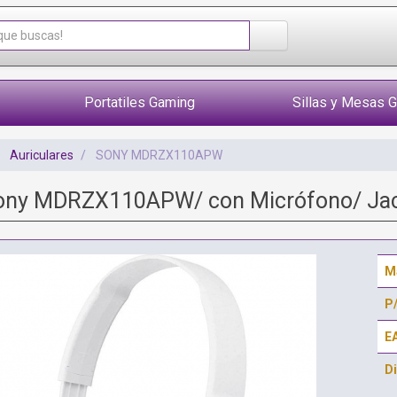
Portatiles Gaming
Sillas y Mesas 
Auriculares
SONY MDRZX110APW
Sony MDRZX110APW/ con Micrófono/ Jac
M
P
E
Di