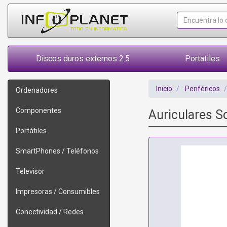
Discos duros externos 2.5
Portatiles
Inicio
Periféricos
Ordenadores
Componentes
Auriculares 
Portátiles
SmartPhones / Teléfonos
Televisor
Impresoras / Consumibles
Conectividad / Redes