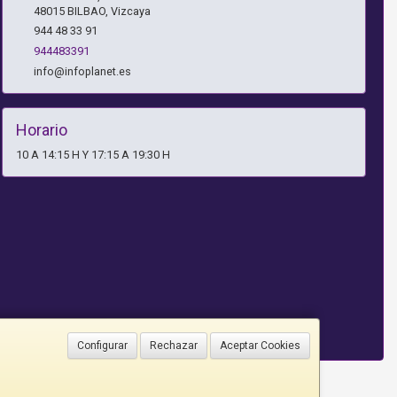
48015
BILBAO
,
Vizcaya
944 48 33 91
944483391
info@infoplanet.es
Horario
10 A 14:15 H Y 17:15 A 19:30 H
Configurar
Rechazar
Aceptar Cookies