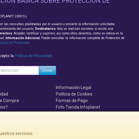
CIÓN BÁSICA SOBRE PROTECCIÓN DE
FOPLANET 2000 S.L
er las consultas planteadas por el usuario y enviarle la información solicitada;
sentimiento del usuario;
Destinatarios
: Solo se realizan cesiones si existe una
erechos
: Acceder, rectificar y suprimir, así como otros derechos, como se indica en la
nal;
Información Adicional
: Puede consultar la información completa de Protección de
olítica de Privacidad
.
acepto la
Política de Privacidad
.
Enviar
Información Legal
cidad
Política de Cookies
de Compra
Formas de Pago
mos?
Foto Tienda Infoplanet
uenten, se el primero!!!
uestros servicios.