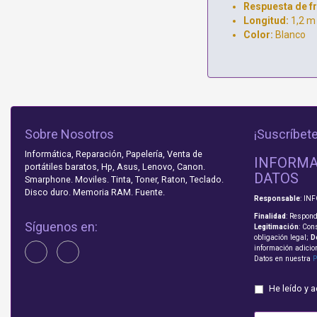
Respuesta de f
Longitud:
1,2 m
Color:
Blanco
Sobre Nosotros
¡Suscríbete
Informática, Reparación, Papelería, Venta de
INFORMA
portátiles baratos, Hp, Asus, Lenovo, Canon.
DATOS
Smarphone. Moviles. Tinta, Toner, Raton, Teclado.
Disco duro. Memoria RAM. Fuente.
Responsable
: IN
Finalidad
: Respond
Síguenos en:
Legitimación
: Con
obligación legal;
D
información adicio
Datos en nuestra
P
He leído y 