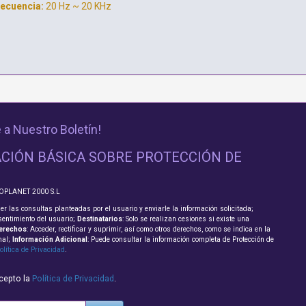
recuencia:
20 Hz ~ 20 KHz
 a Nuestro Boletín!
CIÓN BÁSICA SOBRE PROTECCIÓN DE
FOPLANET 2000 S.L
er las consultas planteadas por el usuario y enviarle la información solicitada;
sentimiento del usuario;
Destinatarios
: Solo se realizan cesiones si existe una
erechos
: Acceder, rectificar y suprimir, así como otros derechos, como se indica en la
nal;
Información Adicional
: Puede consultar la información completa de Protección de
olítica de Privacidad
.
acepto la
Política de Privacidad
.