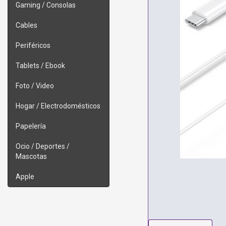
Gaming / Consolas
Cables
Periféricos
Tablets / Ebook
Foto / Video
Hogar / Electrodomésticos
Papelería
Ocio / Deportes /
Mascotas
Apple