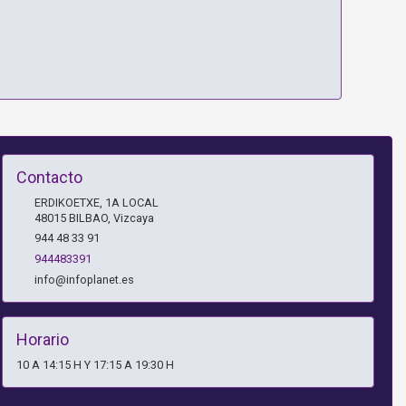
Contacto
ERDIKOETXE, 1A LOCAL
48015
BILBAO
,
Vizcaya
944 48 33 91
944483391
info@infoplanet.es
Horario
10 A 14:15 H Y 17:15 A 19:30 H