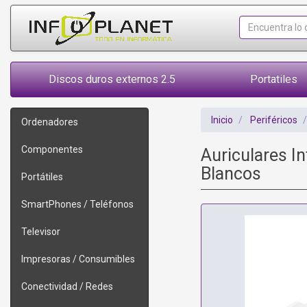
Discos duros externos 2.5
Portatiles
Inicio
Periféricos
Ordenadores
Componentes
Auriculares I
Blancos
Portátiles
SmartPhones / Teléfonos
Televisor
Impresoras / Consumibles
Conectividad / Redes