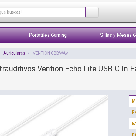
Portatiles Gaming
Sillas y Mesas 
Auriculares
VENTION GBBWAV
ntrauditivos Vention Echo Lite USB-C In-
M
P
E
Di