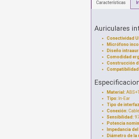
Características
I
Auriculares i
Conectividad U
Micrófono inco
Diseño intraaura
Comodidad erg
Construcción d
Compatibilidad
Especificacio
Material:
ABS+
Tipo:
In-Ear
Tipo de interfaz
Conexión:
Cabl
Sensibilidad:
9
Potencia nomin
Impedancia del 
Diámetro de la 