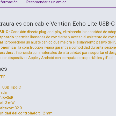
nformación
Recomendar a un amigo
ntraurales con cable Vention Echo Lite USB-
SB-C :
Conexión directa plug-and-play, eliminando la necesidad de ada
rporado :
permite llamadas de voz claras y acceso al asistente de voz s
l :
proporciona un ajuste ceñido que mejora el aislamiento pasivo del ru
onómica :
la construcción liviana garantiza comodidad durante sesio
uradera :
fabricada con materiales de alta calidad para soportar el desg
:
con dispositivos Apple y Android con computadoras portátiles y iPad.
nes
TPE
:
USB Tipo-C
eada
7dB±3dB
al:
3 mW
altavoz:
32 Ω
unidad del controlador:
12 mm