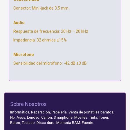
Conector: Mini-jack de 3,5 mm
Audio
Respuesta de frecuencia: 20 Hz – 20 kHz
Impedancia: 32 ohmios ±15%
Micrófono
Sensibilidad del micrófono: -42 dB ±3 dB
Sobre Nosotros
Informática, Reparación, Papelería, Venta de portátiles baratos,
Hp, Asus, Lenovo, Canon. Smarphone. Moviles. Tinta, Toner,
Raton, Teclado. Disco duro. Memoria RAM. Fuente.