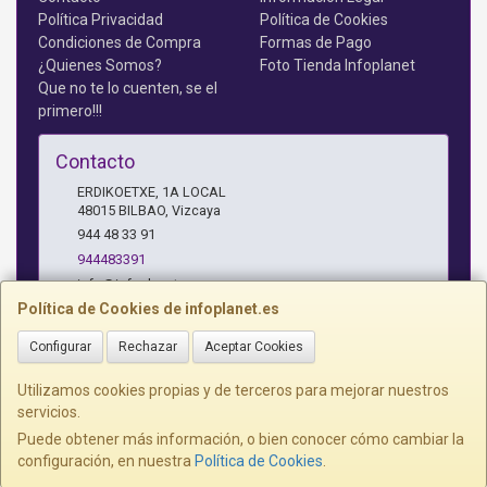
Política Privacidad
Política de Cookies
Condiciones de Compra
Formas de Pago
¿Quienes Somos?
Foto Tienda Infoplanet
Que no te lo cuenten, se el
primero!!!
Contacto
ERDIKOETXE, 1A LOCAL
48015
BILBAO
,
Vizcaya
944 48 33 91
944483391
info@infoplanet.es
Política de Cookies de infoplanet.es
Configurar
Rechazar
Aceptar Cookies
Horario
10 A 14:15 H Y 17:15 A 19:30 H
Utilizamos cookies propias y de terceros para mejorar nuestros
servicios.
Puede obtener más información, o bien conocer cómo cambiar la
configuración, en nuestra
Política de Cookies
.
, , , , España. - C.I.F.: B95075172 - Tfno: