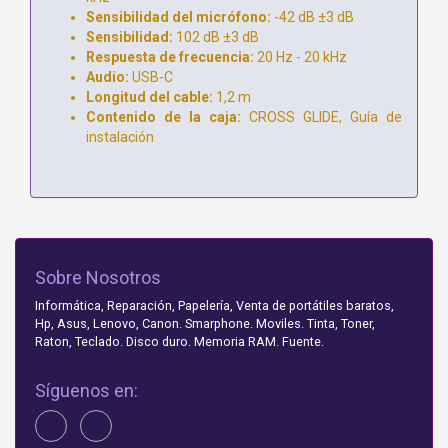
Sensibilidad del micrófono:
-42 dB ±3 dB
Sensibilidad:
102 dB ±3 dB
Respuesta de frecuencia:
20 Hz - 20 kHz
Audio:
USB-C
Longitud del cable:
1,2 m
Contenido de la caja:
CROSS GLIDE,
Guía de
instalación
Sobre Nosotros
Informática, Reparación, Papelería, Venta de portátiles baratos,
Hp, Asus, Lenovo, Canon. Smarphone. Moviles. Tinta, Toner,
Raton, Teclado. Disco duro. Memoria RAM. Fuente.
Síguenos en: