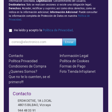
información solicitada;
Legitimación
: Consentimiento del usuario;
Destinatarios
: Solo se realizan cesiones si existe una obligación legal;
Derechos
: Acceder, rectificar y suprimir, así como otros derechos, como se
indica en la información adicional;
Información Adicional
: Puede consultar
la información completa de Protección de Datos en nuestra
Política de
Privacidad
.
He leído y acepto la
Política de Privacidad
.
Enviar
Contacto
Información Legal
Política Privacidad
Política de Cookies
Condiciones de Compra
Formas de Pago
¿Quienes Somos?
Foto Tienda Infoplanet
Que no te lo cuenten, se el
primero!!!
Contacto
ERDIKOETXE, 1A LOCAL
48015
BILBAO
,
Vizcaya
944 48 33 91