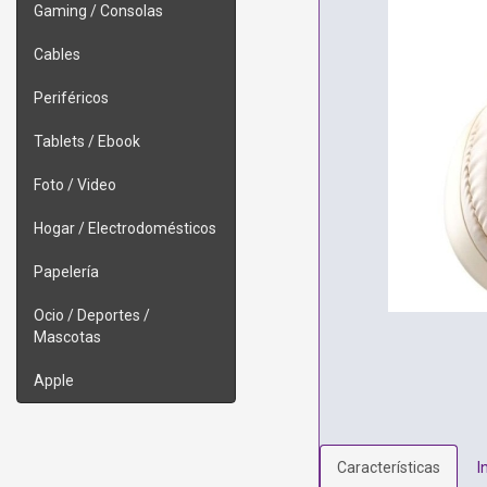
Gaming / Consolas
Cables
Periféricos
Tablets / Ebook
Foto / Video
Hogar / Electrodomésticos
Papelería
Ocio / Deportes /
Mascotas
Apple
Características
I