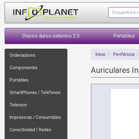
Discos duros externos 2.5
Portatiles
Inicio
Periféricos
Ordenadores
Componentes
Auriculares I
Portátiles
SmartPhones / Teléfonos
Televisor
Impresoras / Consumibles
Conectividad / Redes