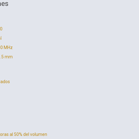
nes
.0
í
80 MHz
 3.5 mm
rados
oras al 50% del volumen