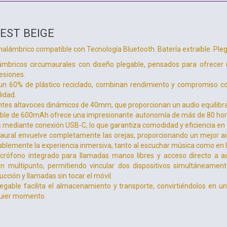
EST BEIGE
Inalámbrico compatible con Tecnología Bluetooth. Batería extraíble. Pleg
lámbricos circumaurales con diseño plegable, pensados para ofrecer
esiones.
un 60% de plástico reciclado, combinan rendimiento y compromiso co
lidad.
ntes altavoces dinámicos de 40mm, que proporcionan un audio equilibra
aíble de 600mAh ofrece una impresionante autonomía de más de 80 ho
s mediante conexión USB-C, lo que garantiza comodidad y eficiencia en e
aural envuelve completamente las orejas, proporcionando un mejor aisl
ablemente la experiencia inmersiva, tanto al escuchar música como en 
rófono integrado para llamadas manos libres y acceso directo a a
n multipunto, permitiendo vincular dos dispositivos simultáneamente
cción y llamadas sin tocar el móvil.
egable facilita el almacenamiento y transporte, convirtiéndolos en un
quier momento.