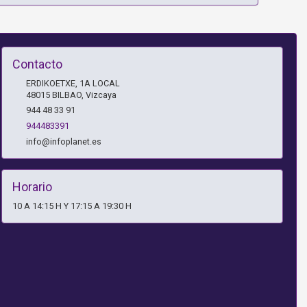
Contacto
ERDIKOETXE, 1A LOCAL
48015
BILBAO
,
Vizcaya
944 48 33 91
944483391
info@infoplanet.es
Horario
10 A 14:15 H Y 17:15 A 19:30 H