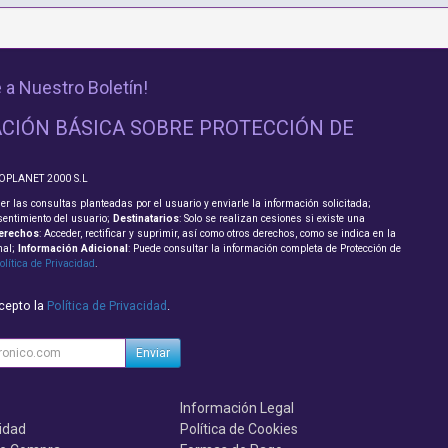
 a Nuestro Boletín!
CIÓN BÁSICA SOBRE PROTECCIÓN DE
FOPLANET 2000 S.L
er las consultas planteadas por el usuario y enviarle la información solicitada;
sentimiento del usuario;
Destinatarios
: Solo se realizan cesiones si existe una
erechos
: Acceder, rectificar y suprimir, así como otros derechos, como se indica en la
nal;
Información Adicional
: Puede consultar la información completa de Protección de
olítica de Privacidad
.
acepto la
Política de Privacidad
.
Enviar
Información Legal
cidad
Política de Cookies