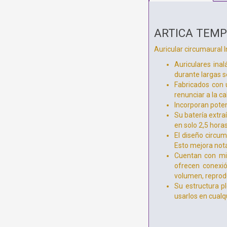
ARTICA TEMP
Auricular circumaural 
Auriculares ina
durante largas s
Fabricados con 
renunciar a la ca
Incorporan pote
Su batería extr
en solo 2,5 hora
El diseño circum
Esto mejora not
Cuentan con mic
ofrecen conexió
volumen, reprodu
Su estructura pl
usarlos en cual