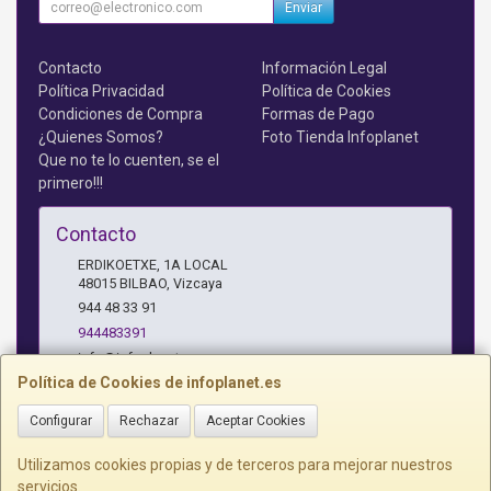
Enviar
Contacto
Información Legal
Política Privacidad
Política de Cookies
Condiciones de Compra
Formas de Pago
¿Quienes Somos?
Foto Tienda Infoplanet
Que no te lo cuenten, se el
primero!!!
Contacto
ERDIKOETXE, 1A LOCAL
48015
BILBAO
,
Vizcaya
944 48 33 91
944483391
info@infoplanet.es
Política de Cookies de infoplanet.es
Configurar
Rechazar
Aceptar Cookies
Horario
10 A 14:15 H Y 17:15 A 19:30 H
Utilizamos cookies propias y de terceros para mejorar nuestros
servicios.