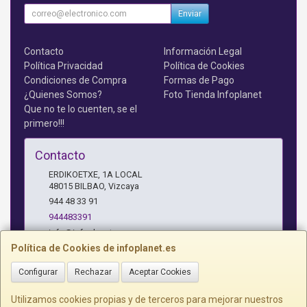
Enviar
Contacto
Información Legal
Política Privacidad
Política de Cookies
Condiciones de Compra
Formas de Pago
¿Quienes Somos?
Foto Tienda Infoplanet
Que no te lo cuenten, se el
primero!!!
Contacto
ERDIKOETXE, 1A LOCAL
48015
BILBAO
,
Vizcaya
944 48 33 91
944483391
info@infoplanet.es
Política de Cookies de infoplanet.es
Configurar
Rechazar
Aceptar Cookies
Horario
10 A 14:15 H Y 17:15 A 19:30 H
Utilizamos cookies propias y de terceros para mejorar nuestros