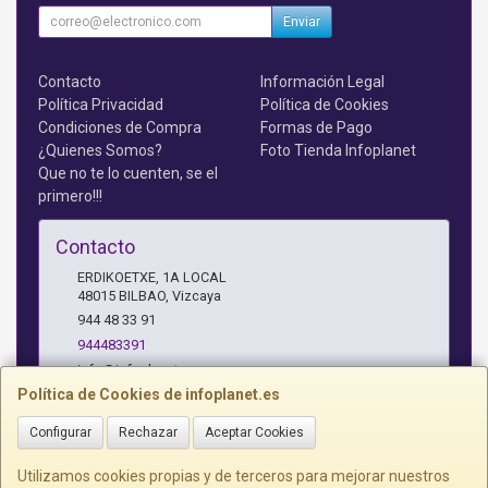
Enviar
Contacto
Información Legal
Política Privacidad
Política de Cookies
Condiciones de Compra
Formas de Pago
¿Quienes Somos?
Foto Tienda Infoplanet
Que no te lo cuenten, se el
primero!!!
Contacto
ERDIKOETXE, 1A LOCAL
48015
BILBAO
,
Vizcaya
944 48 33 91
944483391
info@infoplanet.es
Política de Cookies de infoplanet.es
Configurar
Rechazar
Aceptar Cookies
Horario
10 A 14:15 H Y 17:15 A 19:30 H
Utilizamos cookies propias y de terceros para mejorar nuestros