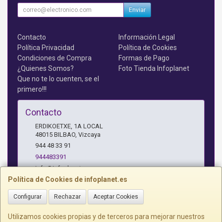
Enviar
Contacto
Información Legal
Política Privacidad
Política de Cookies
Condiciones de Compra
Formas de Pago
¿Quienes Somos?
Foto Tienda Infoplanet
Que no te lo cuenten, se el
primero!!!
Contacto
ERDIKOETXE, 1A LOCAL
48015
BILBAO
,
Vizcaya
944 48 33 91
944483391
info@infoplanet.es
Política de Cookies de infoplanet.es
Configurar
Rechazar
Aceptar Cookies
Horario
10 A 14:15 H Y 17:15 A 19:30 H
Utilizamos cookies propias y de terceros para mejorar nuestros