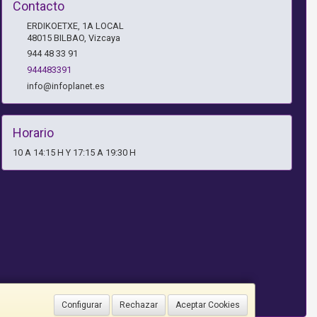
Contacto
ERDIKOETXE, 1A LOCAL
48015
BILBAO
,
Vizcaya
944 48 33 91
944483391
info@infoplanet.es
Horario
10 A 14:15 H Y 17:15 A 19:30 H
Configurar
Rechazar
Aceptar Cookies