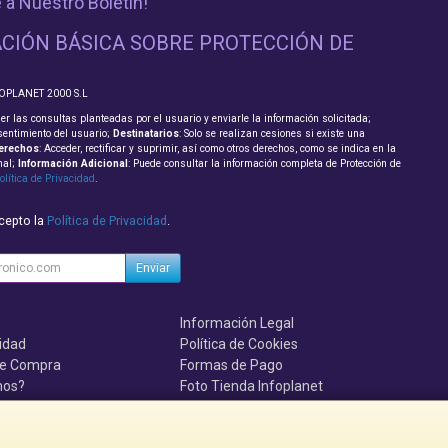
 a Nuestro Boletín!
CIÓN BÁSICA SOBRE PROTECCIÓN DE
FOPLANET 2000 S.L
er las consultas planteadas por el usuario y enviarle la información solicitada;
sentimiento del usuario;
Destinatarios
: Solo se realizan cesiones si existe una
erechos
: Acceder, rectificar y suprimir, así como otros derechos, como se indica en la
nal;
Información Adicional
: Puede consultar la información completa de Protección de
olítica de Privacidad
.
acepto la
Política de Privacidad
.
Enviar
Información Legal
cidad
Política de Cookies
de Compra
Formas de Pago
mos?
Foto Tienda Infoplanet
uenten, se el primero!!!