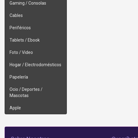
Gaming / Consolas
Cables
Periféricos
Tablets / Ebook
Foto / Video
Hogar / Electrodomésticos
Papelería
Ocio / Deportes /
Mascotas
Apple