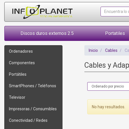
Discos duros externos 2.5
Portatiles
Inicio
Cables
Ca
Ordenadores
Componentes
Cables y Adap
Portátiles
SmartPhones / Teléfonos
Televisor
No hay resultados.
Impresoras / Consumibles
Conectividad / Redes