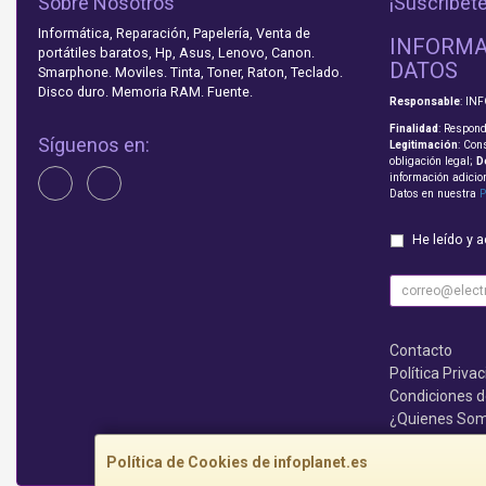
Sobre Nosotros
¡Suscríbete
Informática, Reparación, Papelería, Venta de
INFORMA
portátiles baratos, Hp, Asus, Lenovo, Canon.
DATOS
Smarphone. Moviles. Tinta, Toner, Raton, Teclado.
Disco duro. Memoria RAM. Fuente.
Responsable
: IN
Finalidad
: Respond
Síguenos en:
Legitimación
: Con
obligación legal;
D
información adicio
Datos en nuestra
P
He leído y 
Contacto
Política Priva
Condiciones 
¿Quienes So
Que no te lo c
Política de Cookies de infoplanet.es